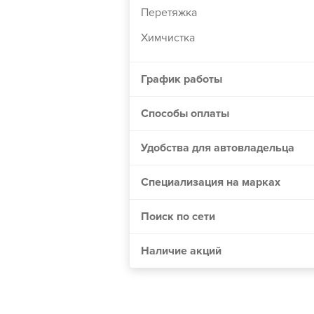
Перетяжка
Винница
Днепр
Химчистка
Житомир
График работы
Одесса
Николаев
Способы оплаты
Мелитополь
Удобства для автовладельца
Сумы
Черкассы
Специализация на марках
Хмельницкий
Полтава
Поиск по сети
Чернигов
Наличие акций
Кривой Рог
Херсон
Черновцы