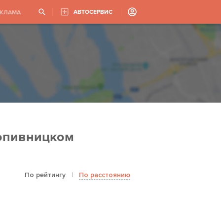
АВТОСЕРВИС
ЕКЛАМА
опивницком
По рейтингу
|
По расстоянию