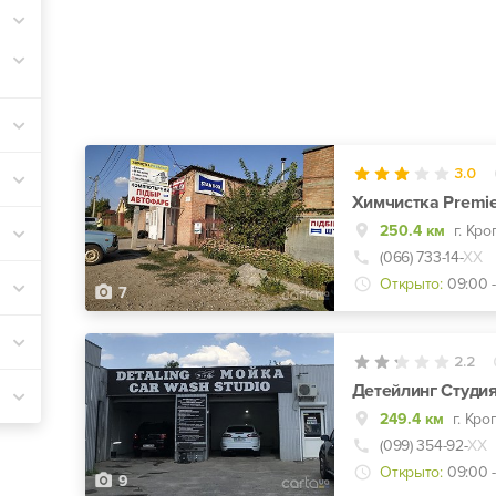
3.0
Химчистка Premi
250.4 км
г. Кр
(066) 733-14-
ХХ
Открыто:
09:00 -
7
2.2
Детейлинг Студия
249.4 км
г. Кр
(099) 354-92-
ХХ
Открыто:
09:00 -
9