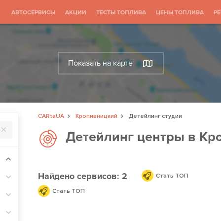
АВТОСЕРВИСЫ
АКЦИИ
ТЕСТЫ ТОПЛИВА
ЦЕНЫ ТОПЛИВА
Р
Показать на карте
CARtaUA
Кропивницкий
Детейлинг студии
Детейлинг центры в Кр
Найдено
сервисов: 2
Стать ТОП
Стать ТОП