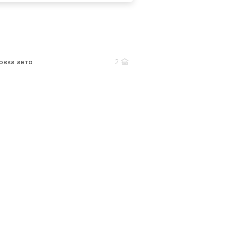
овка авто
2