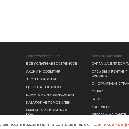
Для автовладельцев
Для автокомпаний
ВСЕ УСЛУГИ АВТОСЕРВИСОВ
CARTA.UA ДЛЯ КОМ
АКЦИИ И СОБЫТИЯ
ОТЗЫВЫ И РЕЙТИНГ
CARtaUA
ТЕСТЫ ТОПЛИВА
ОФОРМЛЕНИЕ СТРА
ЦЕНЫ НА ТОПЛИВО
О НАС
КАМЕРЫ ВИДЕОФИКСАЦИИ
БЛОГ
КАТАЛОГ АВТОМОБИЛЕЙ
КОНТАКТЫ
ПРАВИЛА И ПОЛИТИКА
КОНФ.
РЕКЛАМА НА САЙТЕ
ПУБЛИЧНЫЙ ДОГОВОР
, вы подтверждаете, что соглашаетесь c
Политикой конф