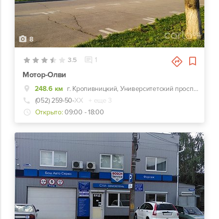
8
3.5
1
Мотор-Олви
248.6 км
г. Кропивницкий, Университетский проспект, 3а
(052) 259-50-
ХХ
+ еще 3
Открыто:
09:00 - 18:00