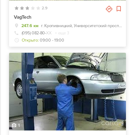
2.9
VagTech
247.6 км
г. Кропивницкий, Университетский проспект, 25г
(095) 082-80-
ХХ
+ еще 3
Открыто:
09:00 - 19:00
1