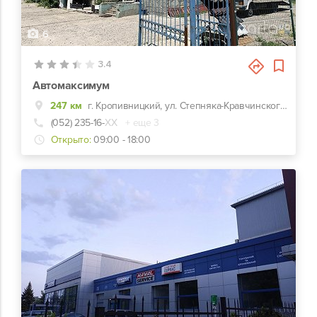
6
3.4
Автомаксимум
247 км
г. Кропивницкий, ул. Степняка-Кравчинского, 2
(052) 235-16-
ХХ
+ еще 3
Открыто:
09:00 - 18:00