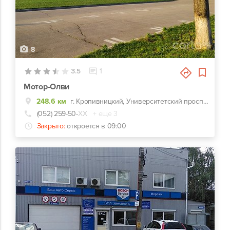
8
3.5
1
Мотор-Олви
248.6 км
г. Кропивницкий, Университетский проспект, 3а
(052) 259-50-
ХХ
+ еще 3
Закрыто:
откроется в 09:00