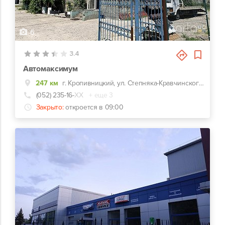
6
3.4
Автомаксимум
247 км
г. Кропивницкий, ул. Степняка-Кравчинского, 2
(052) 235-16-
ХХ
+ еще 3
Закрыто:
откроется в 09:00