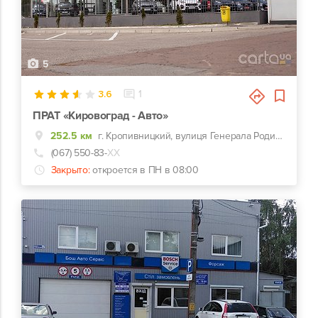
5
3.6
1
ПРАТ «Кировоград - Авто»
252.5 км
г. Кропивницкий, вулиця Генерала Родимцева, 123
(067) 550-83-
ХХ
Закрыто:
откроется в ПН в 08:00