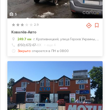
5
2.9
Ковалёв-Авто
249.7 км
г. Кропивницкий, улица Героев Украины, 22а
(050) 672-67-
ХХ
+ еще 4
Закрыто:
откроется в ПН в 08:00