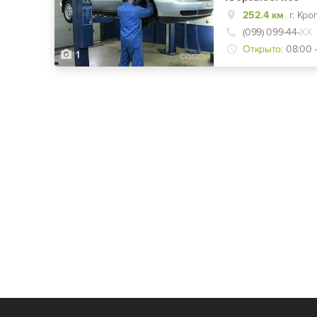
252.4 км
(099) 099-44-
ХХ
Открыто:
08:00 -
1