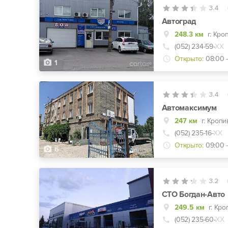
3.4
Автоград
248.3 км
г. Кро
(052) 234-59-
ХХ
Открыто:
08:00 
1
3.4
Автомаксимум
247 км
г. Кропи
(052) 235-16-
ХХ
Открыто:
09:00 -
6
3.2
СТО Богдан-Авто
249.5 км
г. Кр
(052) 235-60-
ХХ