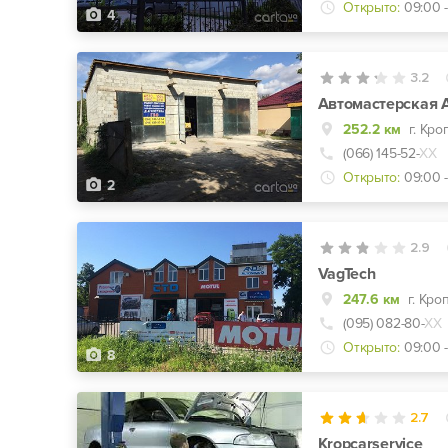
Открыто:
09:00 -
4
3.2
Автомастерская 
252.2 км
г. Кр
(066) 145-52-
ХХ
Открыто:
09:00 -
2
2.9
VagTech
247.6 км
(095) 082-80-
ХХ
Открыто:
09:00 -
8
2.7
Kropcarservice