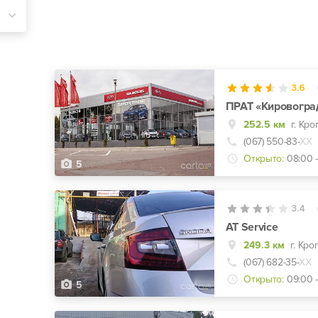
3.6
ПРАТ «Кировоград
252.5 км
(067) 550-83-
ХХ
Открыто:
08:00 -
5
3.4
AT Service
249.3 км
г. Кро
(067) 682-35-
ХХ
Открыто:
09:00 -
5