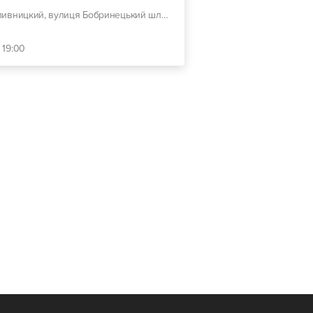
г. Кропивницкий, вулиця Бобринецький шлях, 68
 19:00