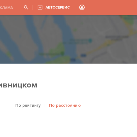
АВТОСЕРВИС
ЕКЛАМА
пивницком
По рейтингу
|
По расстоянию