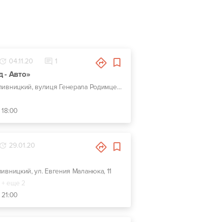
04.11.20
1
 - Авто»
г. Кропивницкий, вулиця Генерала Родимцева, 123
 18:00
29.01.20
пивницкий, ул. Евгения Маланюка, 11
+ еще 2
 21:00