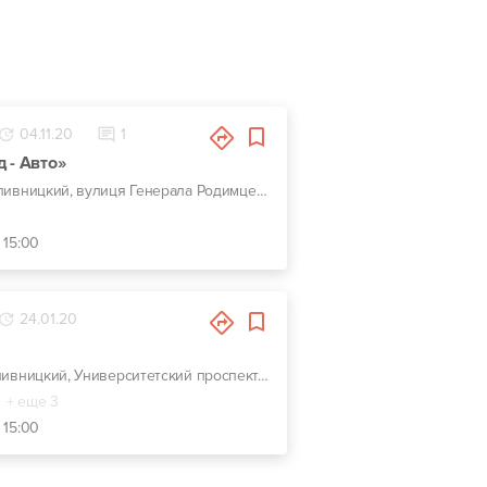
04.11.20
1
 - Авто»
г. Кропивницкий, вулиця Генерала Родимцева, 123
 15:00
24.01.20
г. Кропивницкий, Университетский проспект, 25г
+ еще 3
 15:00