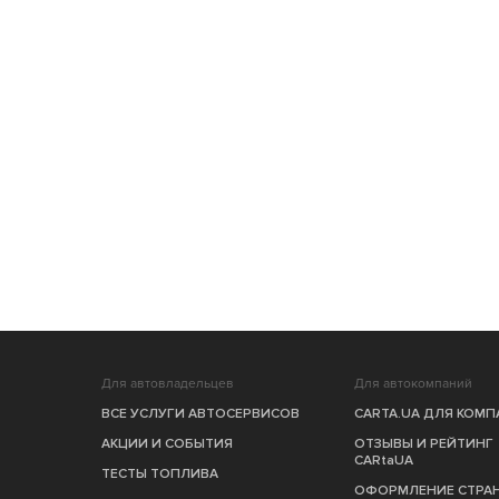
Для автовладельцев
Для автокомпаний
ВСЕ УСЛУГИ АВТОСЕРВИСОВ
CARTA.UA ДЛЯ КОМ
АКЦИИ И СОБЫТИЯ
ОТЗЫВЫ И РЕЙТИНГ
CARtaUA
ТЕСТЫ ТОПЛИВА
ОФОРМЛЕНИЕ СТРА