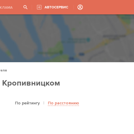
АВТОСЕРВИС
ЕКЛАМА
теля
в Кропивницком
По рейтингу
|
По расстоянию