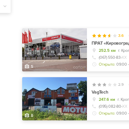
3.6
ПРАТ «Кировоград
252.5 км
(067) 550-83-
ХХ
Открыто:
09:00 -
5
2.9
VagTech
247.6 км
(095) 082-80-
ХХ
Открыто:
09:00 -
8