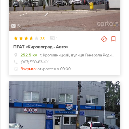
5
3.6
1
ПРАТ «Кировоград - Авто»
252.5 км
г. Кропивницкий, вулиця Генерала Родимцева, 123
(067) 550-83-
ХХ
Закрыто:
откроется в 09:00