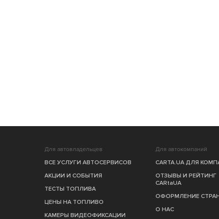
Для автовладельцев
Для автокомпаний
ВСЕ УСЛУГИ АВТОСЕРВИСОВ
CARTA.UA ДЛЯ КОМ
АКЦИИ И СОБЫТИЯ
ОТЗЫВЫ И РЕЙТИНГ
CARtaUA
ТЕСТЫ ТОПЛИВА
ОФОРМЛЕНИЕ СТРА
ЦЕНЫ НА ТОПЛИВО
О НАС
КАМЕРЫ ВИДЕОФИКСАЦИИ