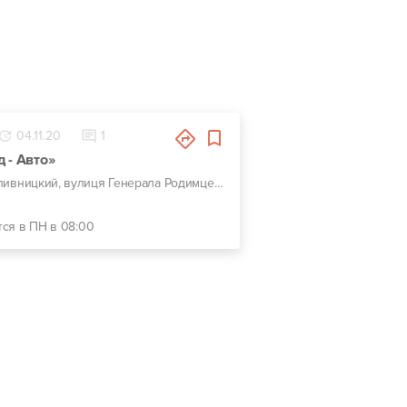
04.11.20
1
 - Авто»
г. Кропивницкий, вулиця Генерала Родимцева, 123
тся в ПН в 08:00