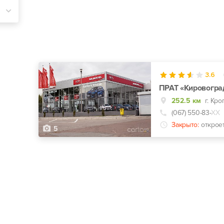
3.6
ПРАТ «Кировоград
252.5 км
(067) 550-83-
ХХ
Закрыто:
открое
5