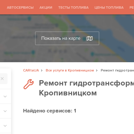
АВТОСЕРВИСЫ
АКЦИИ
ТЕСТЫ ТОПЛИВА
ЦЕНЫ ТОПЛИВА
Р
Показать на карте
CARtaUA
Все услуги в Кропивницком
Ремонт гидротра
Ремонт гидротрансформ
Кропивницком
Найдено
сервисов: 1