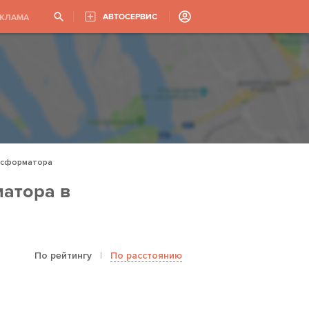
АВТОСЕРВИС
ЕКЛАМА
нсформатора
атора в
По рейтингу
|
По расстоянию