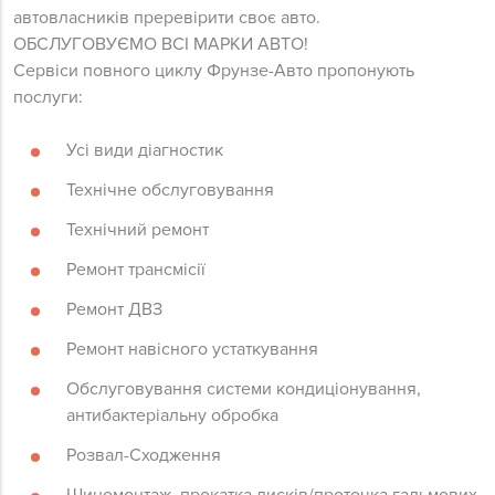
автовласників преревірити своє авто.⠀⠀
ОБСЛУГОВУЄМО ВСІ МАРКИ АВТО!⠀
Сервіси повного циклу Фрунзе-Авто пропонують
послуги:⠀⠀⠀⠀⠀
Усі види діагностик⠀
Технічне обслуговування⠀⠀⠀⠀
Технічний ремонт⠀⠀⠀⠀
Ремонт трансмісії⠀⠀⠀
Ремонт ДВЗ⠀⠀⠀⠀
Ремонт навісного устаткування⠀
Обслуговування системи кондиціонування,
антибактеріальну обробка⠀
Розвал-Сходження⠀