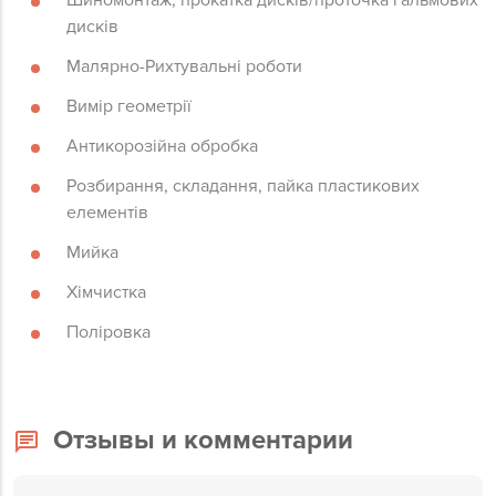
Шиномонтаж, прокатка дисків/проточка гальмових
дисків⠀
Малярно-Рихтувальні роботи⠀
Вимір геометрії ⠀
Антикорозійна обробка⠀
Розбирання, складання, пайка пластикових
елементів⠀
Мийка⠀
Хімчистка⠀
Поліровка
Отзывы и комментарии