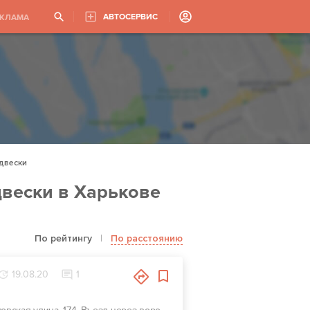
АВТОСЕРВИС
ЕКЛАМА
двески
вески в Харькове
По рейтингу
|
По расстоянию
19.08.20
1