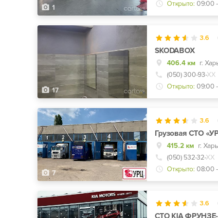
Открыто:
09:00 -
1
3.6
SKODABOX
406.4 км
(050) 300-93-
ХХ
Открыто:
09:00 -
17
3.6
Грузовая СТО «У
415.2 км
г. Хар
(050) 532-32-
ХХ
Открыто:
08:00 
7
3.6
СТО KIA ФРУНЗЕ