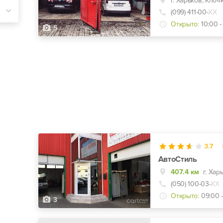
(099) 411-00-
ХХ
Открыто:
10:00 -
5
3.7
АвтоСтиль
407.4 км
(050) 100-03-
ХХ
Открыто:
09:00 -
3