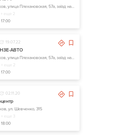
г. Харьков, улица Плехановская, 57а, заїзд навпроти центрального входу Металіст
+ еще 2
 17:00
19.07.22
УНЗЕ-АВТО
г. Харьков, улица Плехановская, 57а, заїзд навпроти центрального входу Металіст
+ еще 2
 17:00
02.11.20
оцентр
ьков, ул. Шевченко, 315
+ еще 3
 18:00