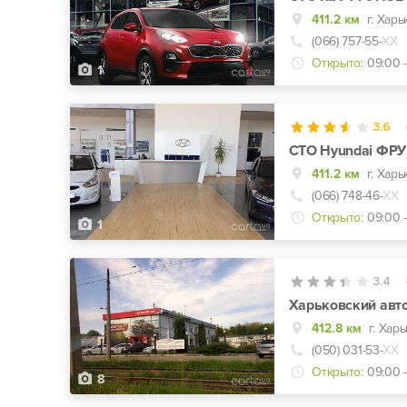
411.2 км
(066) 757-55-
ХХ
Открыто:
09:00 -
1
3.6
СТО Hyundai ФР
411.2 км
(066) 748-46-
ХХ
Открыто:
09:00 -
1
3.4
Харьковский авт
412.8 км
г. Хар
(050) 031-53-
ХХ
Открыто:
09:00 -
8