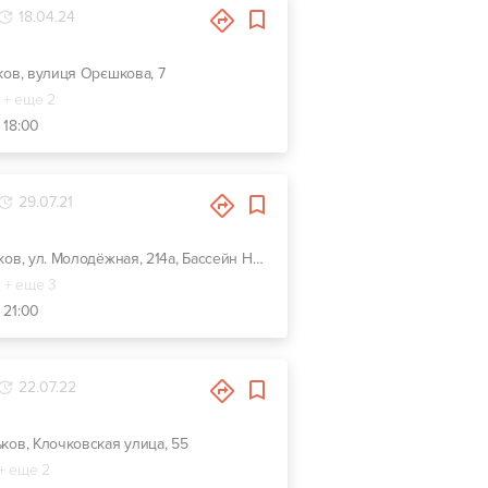
18.04.24
ьков, вулиця Орєшкова, 7
+ еще 2
 18:00
29.07.21
г. Харьков, ул. Молодёжная, 214а, Бассейн Нептун
+ еще 3
 21:00
22.07.22
ьков, Клочковская улица, 55
+ еще 2