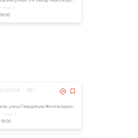
г. Харьков, Клочковская улица, 174, Въезд через ворота возле кафе "Первый Грузинский"
+ еще 3
 18:00
27.07.21
1
г. Харьков, улица Гвардейцев-Железнодорожников, 11, Красно-зеленый комплекс СТО-Автомойка-Автомагазин. Недалеко от перекрестка Макдональдс на ЮЖД.
+ еще 2
 18:00