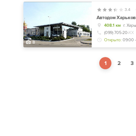
3.4
Автодом Харьков
408.1 км
г. Хар
(099) 705-20-
ХХ
Открыто:
09:00 -
8
1
2
3