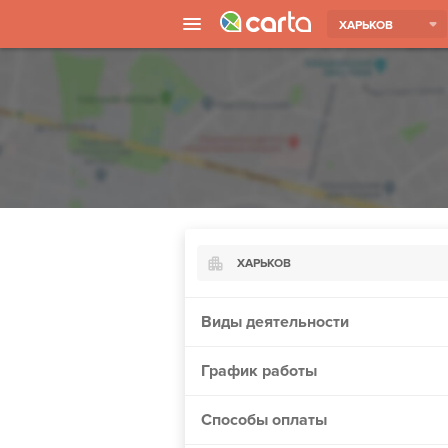
ХАРЬКОВ
ХАРЬКОВ
Киев
Виды деятельности
Харьков
График работы
Борисполь
Запорожье
Способы оплаты
Ужгород