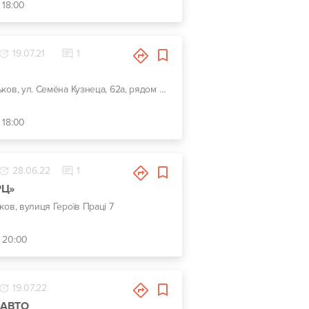
 18:00
19.07.21
1
г. Харьков, ул. Семёна Кузнеца, 62а, рядом Воробьевы горы на Полях и Барс
 18:00
28.06.22
1
РЦ»
ьков, вулиця Героїв Праці 7
- 20:00
19.07.22
-АВТО