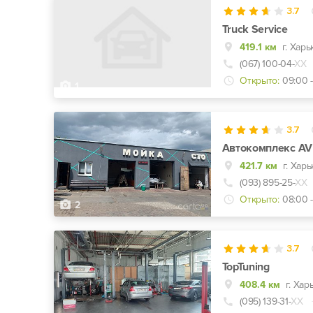
3.7
Truck Service
419.1 км
г. Хар
(067) 100-04-
ХХ
Открыто:
09:00 -
1
3.7
Автокомплекс AV
421.7 км
(093) 895-25-
ХХ
Открыто:
08:00 -
2
3.7
TopTuning
408.4 км
г. Хар
(095) 139-31-
ХХ