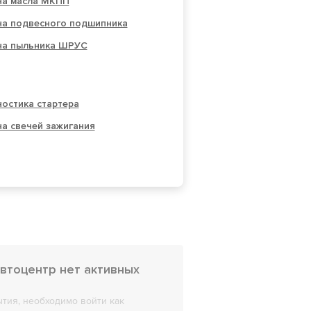
на масла МКПП
на подвесного подшипника
на пыльника ШРУС
остика стартера
а свечей зажигания
втоцентр нет активных
тия, необходимо войти как