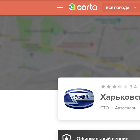
ВСЕ ГОРОДА
3.4
Харьковс
СТО
Автосалон
Официальный сервис