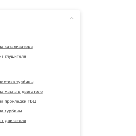
а катализатора
нт глушителя
ностика турбины
а масла в двигателе
на прокладки ГБЦ
на турбины
нт двигателя