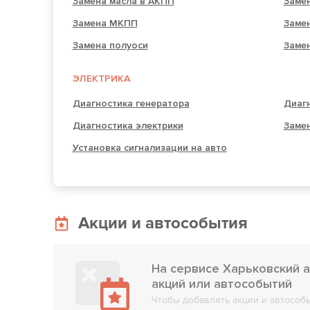
Замена масла в АКПП
Заме
Замена МКПП
Заме
Замена полуоси
Заме
ЭЛЕКТРИКА
Диагностика генератора
Диагн
Диагностика электрики
Замен
Установка сигнализации на авто
Акции и автособытия
На сервисе Харьковский а
акций или автособытий
Чтобы добавлять акции и автособы