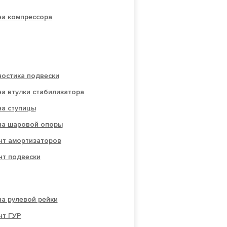
на компрессора
ностика подвески
а втулки стабилизатора
на ступицы
на шаровой опоры
нт амортизаторов
нт подвески
а рулевой рейки
нт ГУР