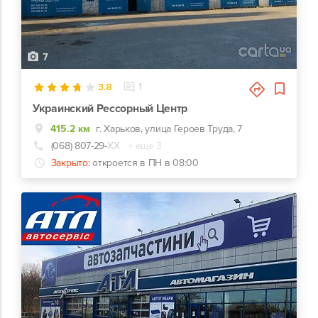
7
3.8
1
Украинский Рессорный Центр
415.2 км
г. Харьков, улица Героев Труда, 7
(068) 807-29-
ХХ
+ еще 3
Закрыто:
откроется в ПН в 08:00