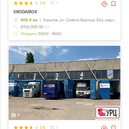
3.6
1
SKODABOX
406.4 км
г. Харьков, ул. Семёна Кузнеца, 62а, рядом Воробьевы горы на Полях и Барс
(050) 300-93-
ХХ
Открыто:
09:00 - 18:00
7
3.6
1