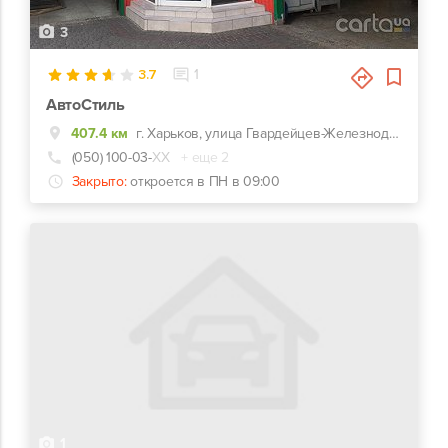
3
3.7
1
АвтоСтиль
407.4 км
г. Харьков, улица Гвардейцев-Железнодорожников, 11, Красно-зеленый комплекс СТО-Автомойка-Автомагазин. Недалеко от перекрестка Макдональдс на ЮЖД.
(050) 100-03-
ХХ
+ еще 2
Закрыто:
откроется в ПН в 09:00
1