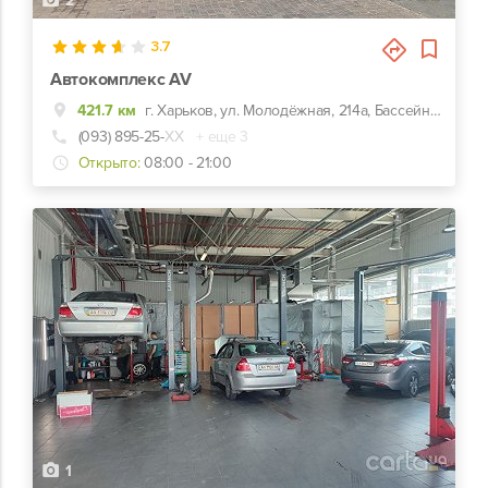
2
3.7
Автокомплекс AV
421.7 км
г. Харьков, ул. Молодёжная, 214а, Бассейн Нептун
(093) 895-25-
ХХ
+ еще 3
Открыто:
08:00 - 21:00
1