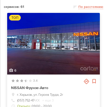
сервисов: 61
По расстоянию
ТОП
6
3.4
NISSAN Фрунзе-Авто
г. Харьков, ул. Героев Труда, 2г
(057) 752-47-
ХХ
+ еще 3
Открыто:
09:00 - 20:00