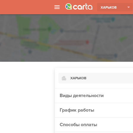
ХАРЬКОВ
ХАРЬКОВ
Киев
Виды деятельности
Харьков
График работы
Борисполь
Запорожье
Способы оплаты
Ужгород