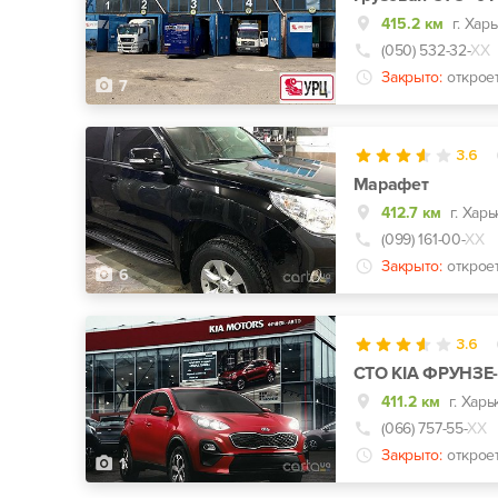
415.2 км
г. Хар
(050) 532-32-
ХХ
Закрыто:
открое
7
3.6
Марафет
412.7 км
г. Хар
(099) 161-00-
ХХ
Закрыто:
открое
6
3.6
СТО KIA ФРУНЗЕ
411.2 км
(066) 757-55-
ХХ
Закрыто:
открое
1