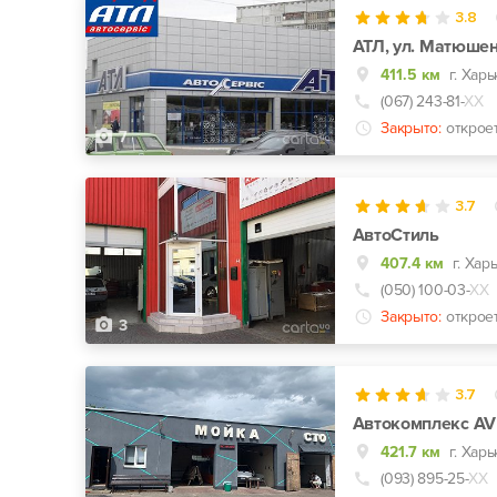
3.8
АТЛ, ул. Матюшен
411.5 км
г. Хар
(067) 243-81-
ХХ
Закрыто:
открое
7
3.7
АвтоСтиль
407.4 км
(050) 100-03-
ХХ
Закрыто:
открое
3
3.7
Автокомплекс AV
421.7 км
(093) 895-25-
ХХ