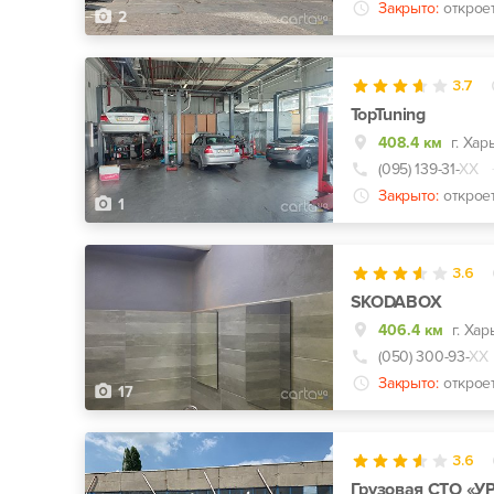
Закрыто:
открое
2
3.7
TopTuning
408.4 км
г. Хар
(095) 139-31-
ХХ
Закрыто:
открое
1
3.6
SKODABOX
406.4 км
(050) 300-93-
ХХ
Закрыто:
открое
17
3.6
Грузовая СТО «У