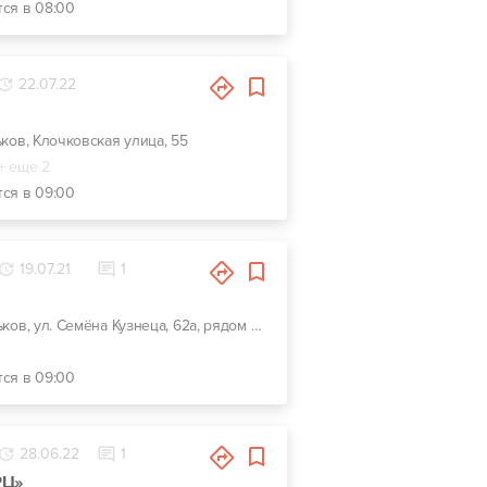
тся в 08:00
22.07.22
ьков, Клочковская улица, 55
+ еще 2
тся в 09:00
19.07.21
1
г. Харьков, ул. Семёна Кузнеца, 62а, рядом Воробьевы горы на Полях и Барс
тся в 09:00
28.06.22
1
РЦ»