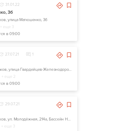
31.01.22
ко, 3б
ьков, улица Матюшенко, 3б
+ еще 3
тся в 09:00
27.07.21
1
г. Харьков, улица Гвардейцев-Железнодорожников, 11, Красно-зеленый комплекс СТО-Автомойка-Автомагазин. Недалеко от перекрестка Макдональдс на ЮЖД.
+ еще 2
тся в 09:00
29.07.21
г. Харьков, ул. Молодёжная, 214а, Бассейн Нептун
+ еще 3