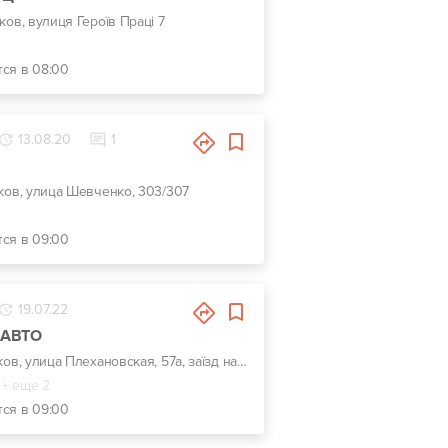
ьков, вулиця Героїв Праці 7
тся в 08:00
13.08.20
1
ьков, улица Шевченко, 303/307
тся в 09:00
19.07.22
-АВТО
г. Харьков, улица Плехановская, 57а, заїзд навпроти центрального входу Металіст
+ еще 2
тся в 09:00