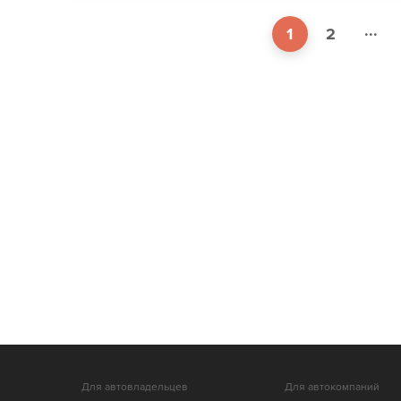
...
1
2
Для автовладельцев
Для автокомпаний