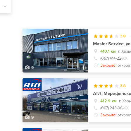
3.8
Master Service, у
410.1 км
г. Харь
(067) 414-22-
ХХ
Закрыто:
открое
9
3.8
АТЛ, Мерефянско
412.9 км
г. Хар
(067) 248-06-
ХХ
Закрыто:
открое
9