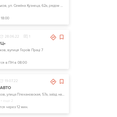
г. Харьков, ул. Семёна Кузнеца, 62а, рядом Воробьевы горы на Полях и Барс
 18:00
28.06.22
1
РЦ»
ьков, вулиця Героїв Праці 7
тся в ПН в 08:00
19.07.22
-АВТО
г. Харьков, улица Плехановская, 57а, заїзд навпроти центрального входу Металіст
+ еще 2
тся через 12 мин.