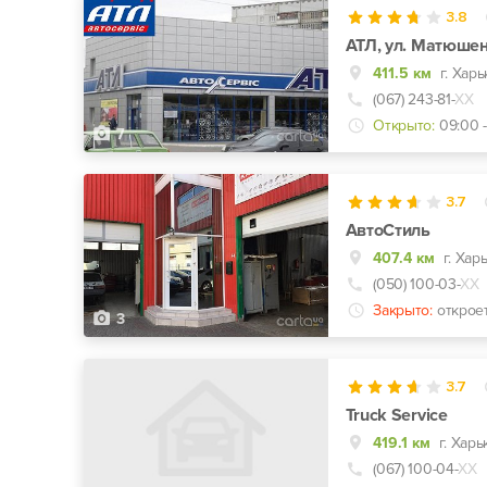
3.8
АТЛ, ул. Матюшен
411.5 км
г. Хар
(067) 243-81-
ХХ
Открыто:
09:00 -
7
3.7
АвтоСтиль
407.4 км
(050) 100-03-
ХХ
Закрыто:
открое
3
3.7
Truck Service
419.1 км
г. Хар
(067) 100-04-
ХХ