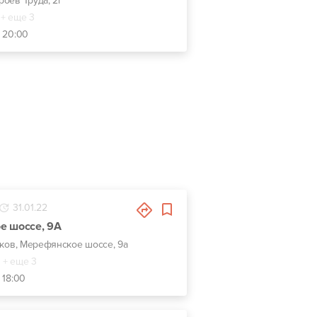
ероев Труда, 2г
+ еще 3
- 20:00
31.01.22
е шоссе, 9А
ьков, Мерефянское шоссе, 9а
+ еще 3
 18:00