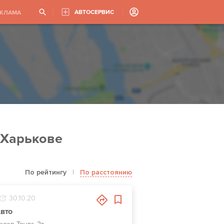
АВТОСЕРВИС
ЕКЛАМА
 Харькове
По рейтингу
|
По расстоянию
30.10.20
вто