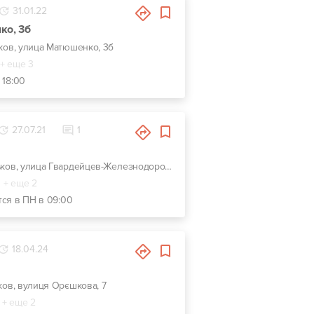
31.01.22
ко, 3б
ьков, улица Матюшенко, 3б
+ еще 3
 18:00
27.07.21
1
г. Харьков, улица Гвардейцев-Железнодорожников, 11, Красно-зеленый комплекс СТО-Автомойка-Автомагазин. Недалеко от перекрестка Макдональдс на ЮЖД.
+ еще 2
тся в ПН в 09:00
18.04.24
ьков, вулиця Орєшкова, 7
+ еще 2