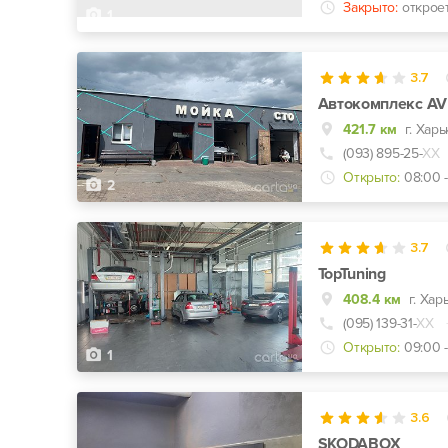
Закрыто:
открое
1
3.7
Автокомплекс AV
421.7 км
(093) 895-25-
ХХ
Открыто:
08:00 -
2
3.7
TopTuning
408.4 км
г. Хар
(095) 139-31-
ХХ
Открыто:
09:00 -
1
3.6
SKODABOX