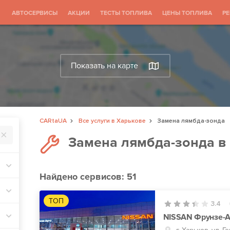
АВТОСЕРВИСЫ
АКЦИИ
ТЕСТЫ ТОПЛИВА
ЦЕНЫ ТОПЛИВА
Р
Показать на карте
CARtaUA
Все услуги в Харькове
Замена лямбда-зонда
Замена лямбда-зонда в
Найдено
сервисов: 51
ТОП
3.4
NISSAN Фрунзе-А