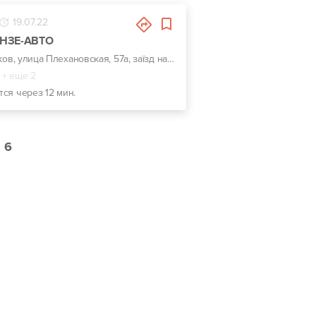
19.07.22
УНЗЕ-АВТО
г. Харьков, улица Плехановская, 57а, заїзд навпроти центрального входу Металіст
+ еще 2
тся через 12 мин.
6