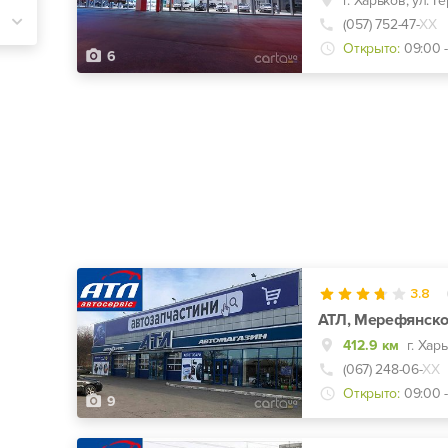
г. Харьков, ул. Г
(057) 752-47-
ХХ
Открыто:
09:00 
6
3.8
АТЛ, Мерефянско
412.9 км
г. Хар
(067) 248-06-
ХХ
Открыто:
09:00 -
9