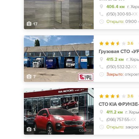
406.4 км
(050) 300-93-
ХХ
Открыто:
09:00 -
17
3.6
Грузовая СТО «У
415.2 км
г. Хар
(050) 532-32-
ХХ
Закрыто:
открое
7
3.6
СТО KIA ФРУНЗЕ
411.2 км
(066) 757-55-
ХХ
Открыто:
закрое
1