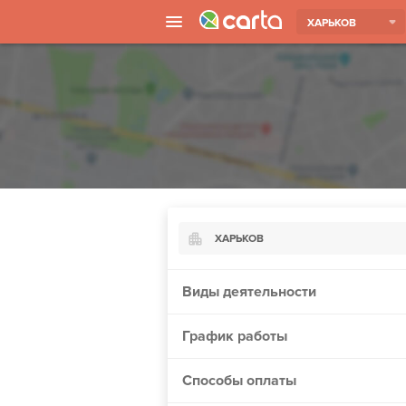
ХАРЬКОВ
ХАРЬКОВ
Киев
Виды деятельности
Харьков
График работы
Борисполь
Запорожье
Способы оплаты
Ужгород