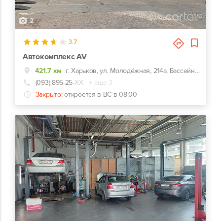
2
3.7
Автокомплекс AV
421.7 км
г. Харьков, ул. Молодёжная, 214а, Бассейн Нептун
(093) 895-25-
ХХ
+ еще 3
Закрыто:
откроется в ВС в 08:00