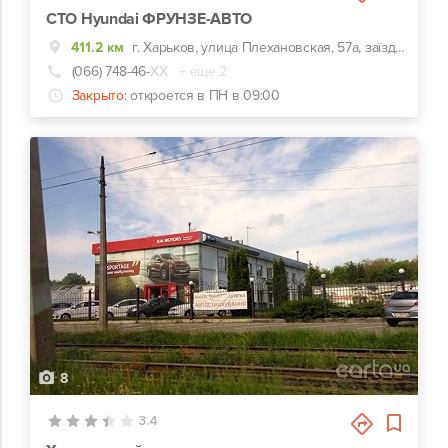
СТО Hyundai ФРУНЗЕ-АВТО
411.2 км
г. Харьков, улица Плехановская, 57а, заїзд навпроти центрального входу Металіст
(066) 748-46-
ХХ
+ еще 2
Закрыто:
откроется в ПН в 09:00
8
3.4