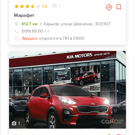
3.6
1
Марафет
412.7 км
г. Харьков, улица Шевченко, 303/307
(099) 161-00-
ХХ
Закрыто:
откроется в ПН в 09:00
1