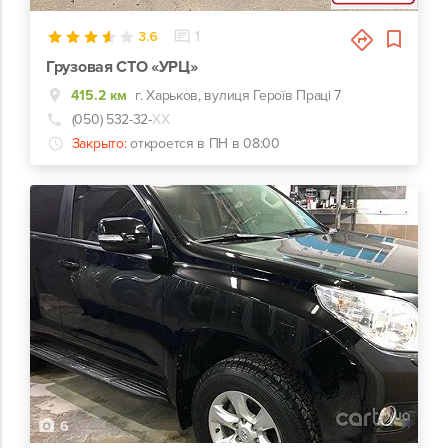
3.6
1
Грузовая СТО «УРЦ»
415.2 км
г. Харьков, вулиця Героїв Праці 7
(050) 532-32-
ХХ
Закрыто:
откроется в ПН в 08:00
6