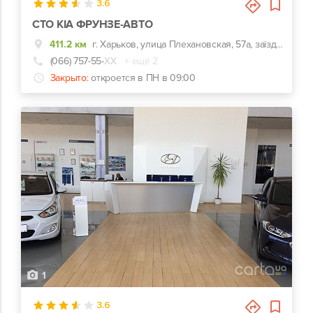
3.6
СТО KIA ФРУНЗЕ-АВТО
411.2 км
г. Харьков, улица Плехановская, 57а, заїзд навпроти центрального входу Металіст
(066) 757-55-
ХХ
+ еще 2
Закрыто:
откроется в ПН в 09:00
1
3.6