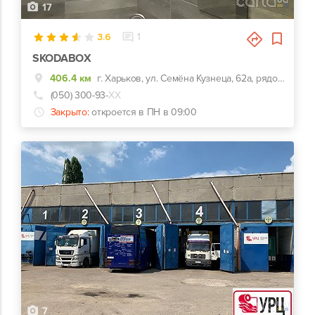
17
3.6
1
SKODABOX
406.4 км
г. Харьков, ул. Семёна Кузнеца, 62а, рядом Воробьевы горы на Полях и Барс
(050) 300-93-
ХХ
Закрыто:
откроется в ПН в 09:00
7