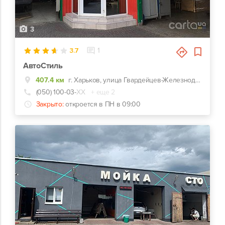
3
3.7
1
АвтоСтиль
407.4 км
г. Харьков, улица Гвардейцев-Железнодорожников, 11, Красно-зеленый комплекс СТО-Автомойка-Автомагазин. Недалеко от перекрестка Макдональдс на ЮЖД.
(050) 100-03-
ХХ
+ еще 2
Закрыто:
откроется в ПН в 09:00