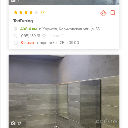
1
3.7
TopTuning
408.4 км
г. Харьков, Клочковская улица, 55
(095) 139-31-
ХХ
+ еще 2
Закрыто:
откроется в СБ в 09:00
17