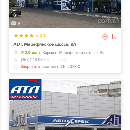
9
3.8
АТЛ, Мерефянское шоссе, 9А
412.9 км
г. Харьков, Мерефянское шоссе, 9а
(067) 248-06-
ХХ
+ еще 3
Закрыто:
откроется в СБ в 09:00