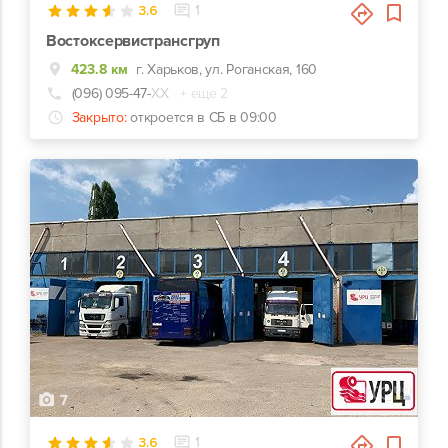
3.6
1
Востоксервистрансгруп
423.8 км
г. Харьков, ул. Роганская, 160
(096) 095-47-
ХХ
+ еще 2
Закрыто:
откроется в СБ в 09:00
7
3.6
1