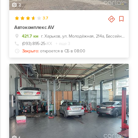
2
3.7
Автокомплекс AV
421.7 км
г. Харьков, ул. Молодёжная, 214а, Бассейн Нептун
(093) 895-25-
ХХ
+ еще 3
Закрыто:
откроется в СБ в 08:00