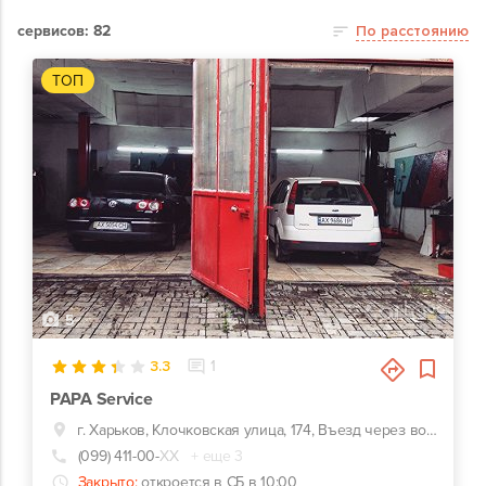
сервисов: 82
По расстоянию
ТОП
5
3.3
1
PAPA Service
г. Харьков, Клочковская улица, 174, Въезд через ворота возле кафе "Первый Грузинский"
(099) 411-00-
ХХ
+ еще 3
Закрыто:
откроется в СБ в 10:00