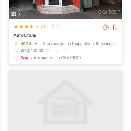
3
3.7
1
АвтоСтиль
407.4 км
г. Харьков, улица Гвардейцев-Железнодорожников, 11, Красно-зеленый комплекс СТО-Автомойка-Автомагазин. Недалеко от перекрестка Макдональдс на ЮЖД.
(050) 100-03-
ХХ
+ еще 2
Закрыто:
откроется в СБ в 09:00