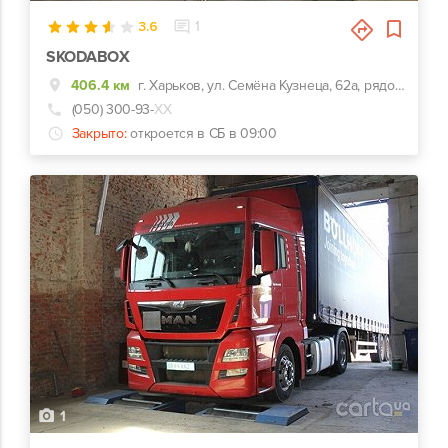
3.6
1
SKODABOX
406.4 км
г. Харьков, ул. Семёна Кузнеца, 62а, рядом Воробьевы горы на Полях и Барс
(050) 300-93-
ХХ
Закрыто:
откроется в СБ в 09:00
1