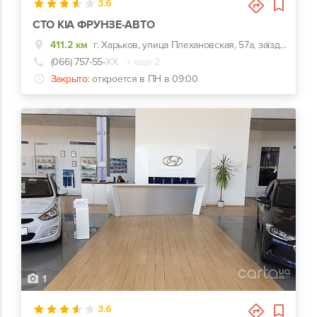
3.6
СТО KIA ФРУНЗЕ-АВТО
411.2 км
г. Харьков, улица Плехановская, 57а, заїзд навпроти центрального входу Металіст
(066) 757-55-
ХХ
+ еще 2
Закрыто:
откроется в ПН в 09:00
1
3.6