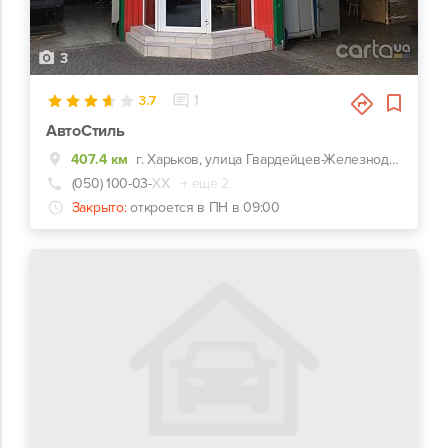
3
3.7
1
АвтоСтиль
407.4 км
г. Харьков, улица Гвардейцев-Железнодорожников, 11, Красно-зеленый комплекс СТО-Автомойка-Автомагазин. Недалеко от перекрестка Макдональдс на ЮЖД.
(050) 100-03-
ХХ
+ еще 2
Закрыто:
откроется в ПН в 09:00