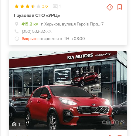
3.6
1
Грузовая СТО «УРЦ»
415.2 км
г. Харьков, вулиця Героїв Праці 7
(050) 532-32-
ХХ
Закрыто:
откроется в ПН в 08:00
1