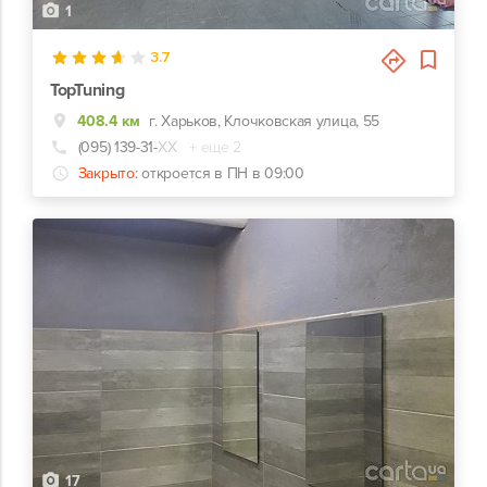
1
3.7
TopTuning
408.4 км
г. Харьков, Клочковская улица, 55
(095) 139-31-
ХХ
+ еще 2
Закрыто:
откроется в ПН в 09:00
17