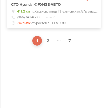
СТО Hyundai ФРУНЗЕ-АВТО
411.2 км
г. Харьков, улица Плехановская, 57а, заїзд навпроти центрального входу Металіст
(066) 748-46-
ХХ
+ еще 2
Закрыто:
откроется в ПН в 09:00
...
1
2
7