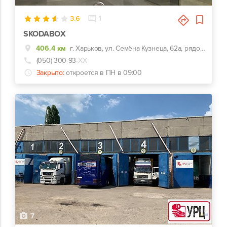
3.6
1
SKODABOX
406.4 км
г. Харьков, ул. Семёна Кузнеца, 62а, рядом Воробьевы горы на Полях и Барс
(050) 300-93-
ХХ
Закрыто:
откроется в ПН в 09:00
7