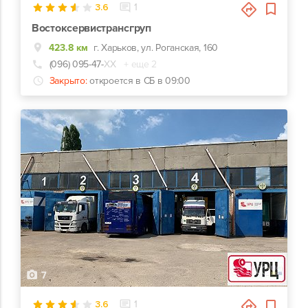
3.6
1
Востоксервистрансгруп
423.8 км
г. Харьков, ул. Роганская, 160
(096) 095-47-
ХХ
+ еще 2
Закрыто:
откроется в СБ в 09:00
7
3.6
1