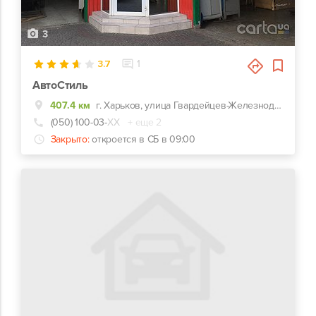
3
3.7
1
АвтоСтиль
407.4 км
г. Харьков, улица Гвардейцев-Железнодорожников, 11, Красно-зеленый комплекс СТО-Автомойка-Автомагазин. Недалеко от перекрестка Макдональдс на ЮЖД.
(050) 100-03-
ХХ
+ еще 2
Закрыто:
откроется в СБ в 09:00