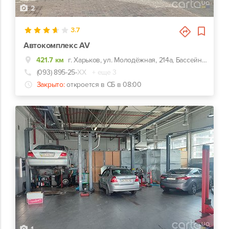
2
3.7
Автокомплекс AV
421.7 км
г. Харьков, ул. Молодёжная, 214а, Бассейн Нептун
(093) 895-25-
ХХ
+ еще 3
Закрыто:
откроется в СБ в 08:00