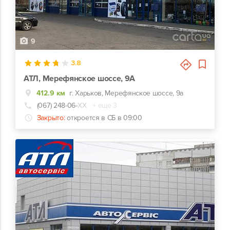
9
3.8
АТЛ, Мерефянское шоссе, 9А
412.9 км
г. Харьков, Мерефянское шоссе, 9а
(067) 248-06-
ХХ
+ еще 3
Закрыто:
откроется в СБ в 09:00