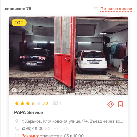
сервисов: 75
По расстоянию
ТОП
5
3.3
1
PAPA Service
г. Харьков, Клочковская улица, 174, Въезд через ворота возле кафе "Первый Грузинский"
(099) 411-00-
ХХ
+ еще 3
Закрыто:
откроется в СБ в 10:00