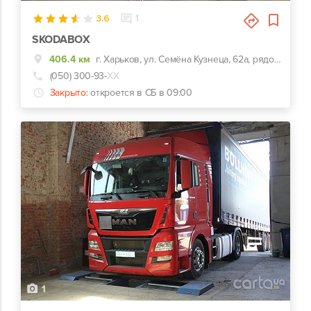
3.6
1
SKODABOX
406.4 км
г. Харьков, ул. Семёна Кузнеца, 62а, рядом Воробьевы горы на Полях и Барс
(050) 300-93-
ХХ
Закрыто:
откроется в СБ в 09:00
1