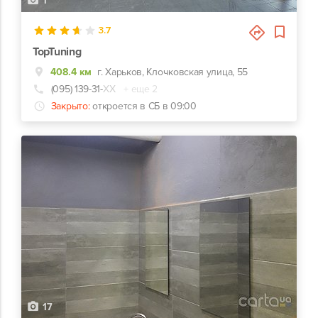
1
3.7
TopTuning
408.4 км
г. Харьков, Клочковская улица, 55
(095) 139-31-
ХХ
+ еще 2
Закрыто:
откроется в СБ в 09:00
17