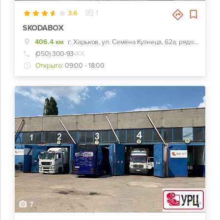
3.6
1
SKODABOX
406.4 км
г. Харьков, ул. Семёна Кузнеца, 62а, рядом Воробьевы горы на Полях и Барс
(050) 300-93-
ХХ
Открыто:
09:00 - 18:00
7