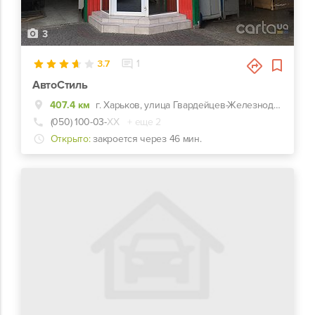
3
3.7
1
АвтоСтиль
407.4 км
г. Харьков, улица Гвардейцев-Железнодорожников, 11, Красно-зеленый комплекс СТО-Автомойка-Автомагазин. Недалеко от перекрестка Макдональдс на ЮЖД.
(050) 100-03-
ХХ
+ еще 2
Открыто:
закроется через 46 мин.