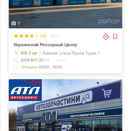
7
3.8
1
Украинский Рессорный Центр
415.2 км
г. Харьков, улица Героев Труда, 7
(068) 807-29-
ХХ
+ еще 3
Открыто:
08:00 - 16:00