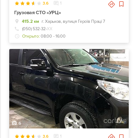
3.6
1
Грузовая СТО «УРЦ»
415.2 км
г. Харьков, вулиця Героїв Праці 7
(050) 532-32-
ХХ
Открыто:
08:00 - 16:00
6
3.6
1