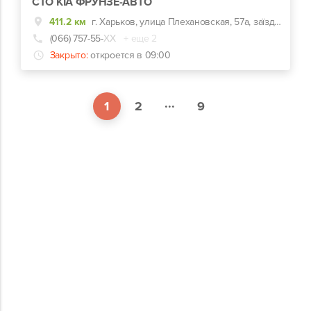
СТО KIA ФРУНЗЕ-АВТО
411.2 км
г. Харьков, улица Плехановская, 57а, заїзд навпроти центрального входу Металіст
(066) 757-55-
ХХ
+ еще 2
Закрыто:
откроется в 09:00
...
1
2
9