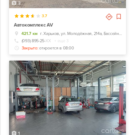
2
3.7
Автокомплекс AV
421.7 км
г. Харьков, ул. Молодёжная, 214а, Бассейн Нептун
(093) 895-25-
ХХ
+ еще 3
Закрыто:
откроется в 08:00
1