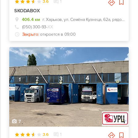
3.6
1
SKODABOX
406.4 км
г. Харьков, ул. Семёна Кузнеца, 62а, рядом Воробьевы горы на Полях и Барс
(050) 300-93-
ХХ
Закрыто:
откроется в 09:00
7
3.6
1