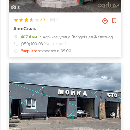
3
3.7
1
АвтоСтиль
407.4 км
г. Харьков, улица Гвардейцев-Железнодорожников, 11, Красно-зеленый комплекс СТО-Автомойка-Автомагазин. Недалеко от перекрестка Макдональдс на ЮЖД.
(050) 100-03-
ХХ
+ еще 2
Закрыто:
откроется в 09:00