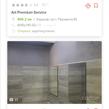
3.7
1
Art Premium Service
406.2 км
г. Харьков, пр-т. Перемоги,81
(095) 010-02-
ХХ
+ еще 4
Открыто:
круглосуточно
17