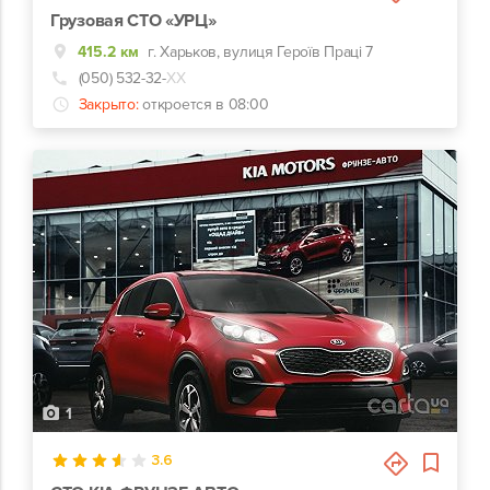
Грузовая СТО «УРЦ»
415.2 км
г. Харьков, вулиця Героїв Праці 7
(050) 532-32-
ХХ
Закрыто:
откроется в 08:00
1
3.6