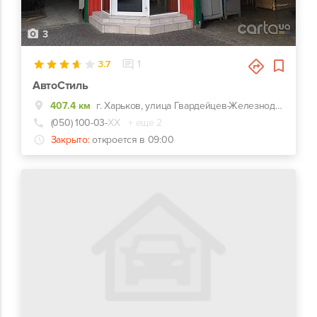
3
3.7
1
АвтоСтиль
407.4 км
г. Харьков, улица Гвардейцев-Железнодорожников, 11, Красно-зеленый комплекс СТО-Автомойка-Автомагазин. Недалеко от перекрестка Макдональдс на ЮЖД.
(050) 100-03-
ХХ
+ еще 2
Закрыто:
откроется в 09:00