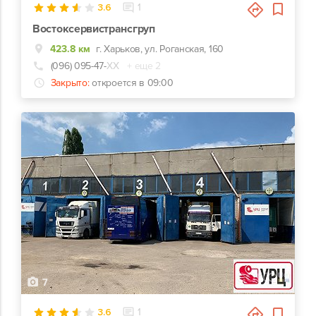
3.6
1
Востоксервистрансгруп
423.8 км
г. Харьков, ул. Роганская, 160
(096) 095-47-
ХХ
+ еще 2
Закрыто:
откроется в 09:00
7
3.6
1