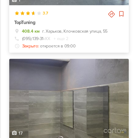
1
3.7
TopTuning
408.4 км
г. Харьков, Клочковская улица, 55
(095) 139-31-
ХХ
+ еще 2
Закрыто:
откроется в 09:00
17