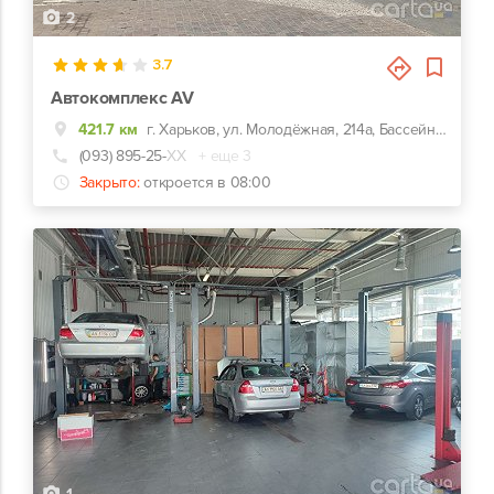
2
3.7
Автокомплекс AV
421.7 км
г. Харьков, ул. Молодёжная, 214а, Бассейн Нептун
(093) 895-25-
ХХ
+ еще 3
Закрыто:
откроется в 08:00