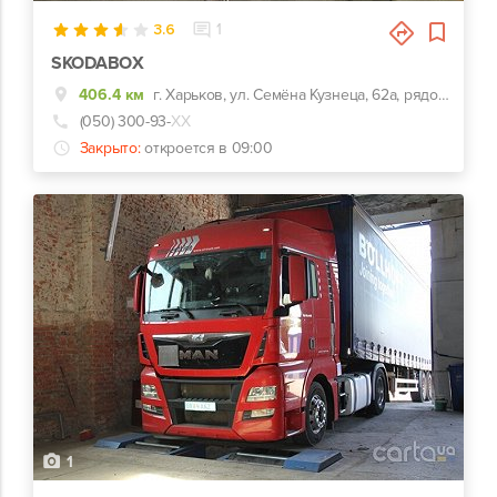
3.6
1
SKODABOX
406.4 км
г. Харьков, ул. Семёна Кузнеца, 62а, рядом Воробьевы горы на Полях и Барс
(050) 300-93-
ХХ
Закрыто:
откроется в 09:00
1