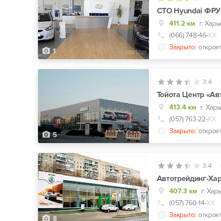
СТО Hyundai ФР
411.2 км
(066) 748-46-
ХХ
Закрыто:
открое
1
3.4
Тойота Центр «Ав
413.4 км
г. Хар
(057) 763-22-
ХХ
Закрыто:
открое
5
3.4
Автотрейдинг-Ха
407.3 км
г. Хар
(057) 760-14-
ХХ
Закрыто:
открое
8