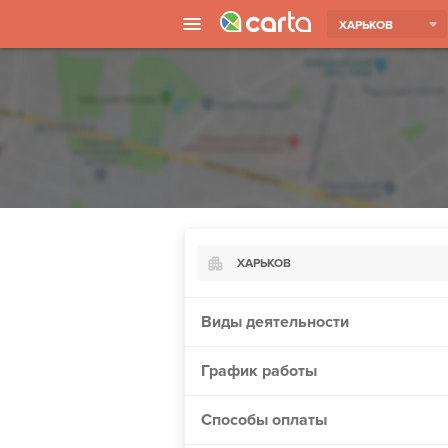
ХАРЬКОВ
ХАРЬКОВ
Киев
Виды деятельности
Харьков
График работы
Борисполь
Запорожье
Способы оплаты
Ужгород