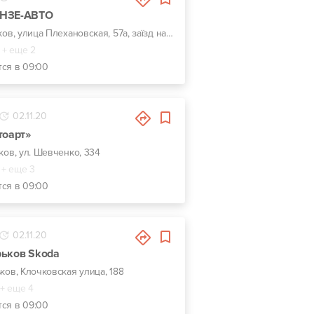
УНЗЕ-АВТО
г. Харьков, улица Плехановская, 57а, заїзд навпроти центрального входу Металіст
+ еще 2
тся в 09:00
02.11.20
тоарт»
ьков, ул. Шевченко, 334
+ еще 3
тся в 09:00
02.11.20
рьков Skoda
ьков, Клочковская улица, 188
+ еще 4
тся в 09:00