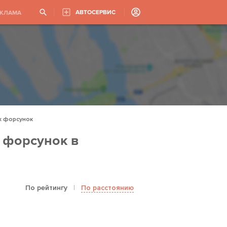
АВТОСЕРВИС
ЕКЛАМА
х форсунок
 форсунок в
По рейтингу
|
По расстоянию