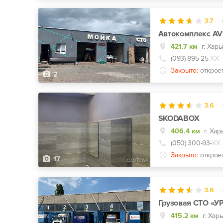
3.7
Автокомплекс AV
421.7 км
(093) 895-25-
ХХ
Закрыто:
открое
2
3.6
SKODABOX
406.4 км
(050) 300-93-
ХХ
Закрыто:
открое
17
3.6
Грузовая СТО «У
415.2 км
г. Хар