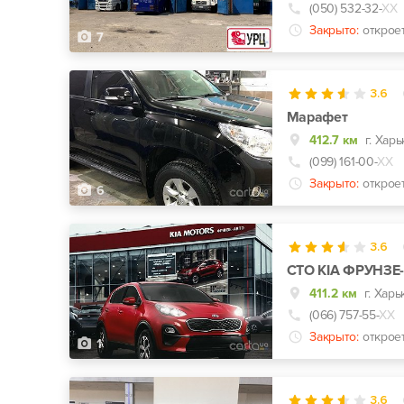
(050) 532-32-
ХХ
Закрыто:
открое
7
3.6
Марафет
412.7 км
г. Хар
(099) 161-00-
ХХ
Закрыто:
открое
6
3.6
СТО KIA ФРУНЗЕ
411.2 км
(066) 757-55-
ХХ
Закрыто:
открое
1
3.6