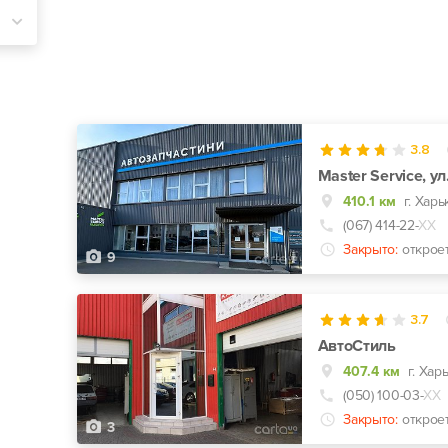
3.8
Master Service, у
410.1 км
г. Харь
(067) 414-22-
ХХ
Закрыто:
открое
9
3.7
АвтоСтиль
407.4 км
(050) 100-03-
ХХ
Закрыто:
открое
3