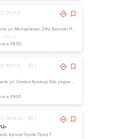
29.07.21
г. Харьков, ул. Молодёжная, 214а, Бассейн Нептун
+ еще 3
тся в 08:00
19.07.21
1
г. Харьков, ул. Семёна Кузнеца, 62а, рядом Воробьевы горы на Полях и Барс
тся в 09:00
28.06.22
1
РЦ»
ьков, вулиця Героїв Праці 7