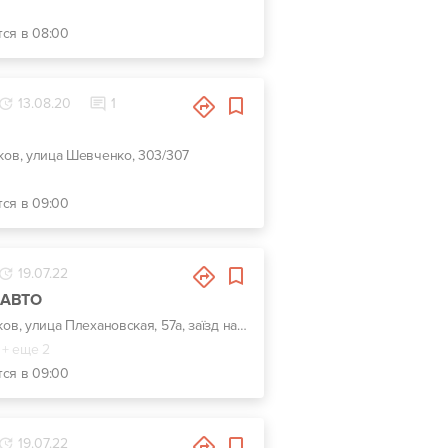
тся в 08:00
13.08.20
1
ьков, улица Шевченко, 303/307
тся в 09:00
19.07.22
-АВТО
г. Харьков, улица Плехановская, 57а, заїзд навпроти центрального входу Металіст
+ еще 2
тся в 09:00
19.07.22