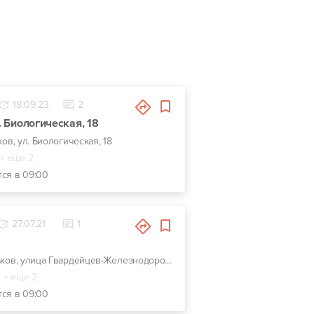
18.09.23
2
л. Биологическая, 18
ков, ул. Биологическая, 18
+ еще 2
тся в 09:00
27.07.21
1
г. Харьков, улица Гвардейцев-Железнодорожников, 11, Красно-зеленый комплекс СТО-Автомойка-Автомагазин. Недалеко от перекрестка Макдональдс на ЮЖД.
+ еще 2
тся в 09:00