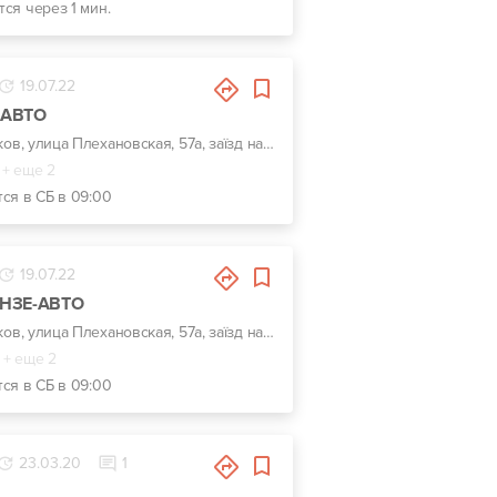
тся через 1 мин.
19.07.22
-АВТО
г. Харьков, улица Плехановская, 57а, заїзд навпроти центрального входу Металіст
+ еще 2
тся в СБ в 09:00
19.07.22
УНЗЕ-АВТО
г. Харьков, улица Плехановская, 57а, заїзд навпроти центрального входу Металіст
+ еще 2
тся в СБ в 09:00
23.03.20
1