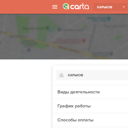
ХАРЬКОВ
ХАРЬКОВ
Киев
Виды деятельности
Харьков
График работы
Борисполь
Запорожье
Способы оплаты
Ужгород