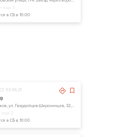
г. Харьков, Клочковская улица, 174, Въезд через ворота возле кафе "Первый Грузинский"
+ еще 3
ся в СБ в 10:00
03.06.21
ng
г. Харьков, ул. Гвардейцев-Широнинцев, 32, (заезд под мост)
+ еще 2
ся в СБ в 10:00