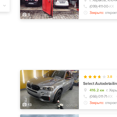
(099) 411-00-
ХХ
Закрыто:
откроет
5
3.8
Select Autodetaili
416.2 км
(066) 011-71-
ХХ
Закрыто:
откроет
13