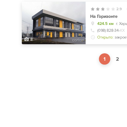
2.9
На Горизонте
424.5 км
г. Хар
(098) 828-34-
ХХ
Открыто:
закрое
8
1
2