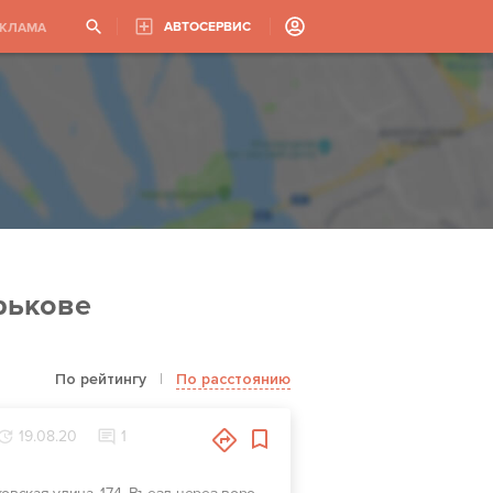
АВТОСЕРВИС
ЕКЛАМА
рькове
По рейтингу
|
По расстоянию
19.08.20
1