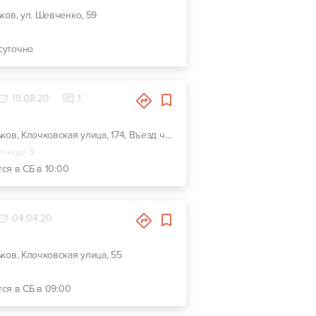
ьков, ул. Шевченко, 59
суточно
19.08.20
1
г. Харьков, Клочковская улица, 174, Въезд через ворота возле кафе "Первый Грузинский"
+ еще 3
ся в СБ в 10:00
04.04.20
ьков, Клочковская улица, 55
тся в СБ в 09:00