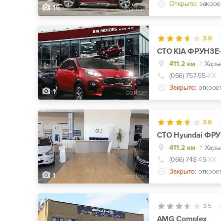
Открыто:
закрое
16
3.6
СТО KIA ФРУНЗЕ
411.2 км
(066) 757-55-
ХХ
Закрыто:
открое
1
3.6
СТО Hyundai ФР
411.2 км
(066) 748-46-
ХХ
Закрыто:
открое
1
3.5
AMG Complex