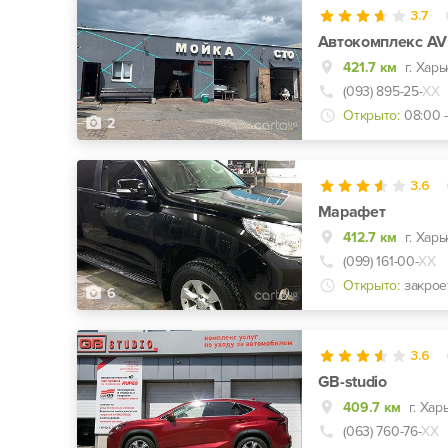
3.7
Автокомплекс AV
421.7 км
(093) 895-25-
ХХ
Открыто:
08:00 -
2
3.6
Марафет
412.7 км
г. Хар
(099) 161-00-
ХХ
Открыто:
закрое
6
3.6
GB-studio
409.7 км
г. Хар
(063) 760-76-
ХХ