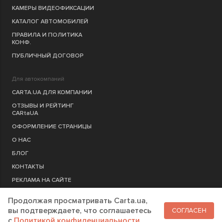
КАМЕРЫ ВИДЕОФИКСАЦИИ
КАТАЛОГ АВТОМОБИЛЕЙ
ПРАВИЛА И ПОЛИТИКА
КОНФ.
ПУБЛИЧНЫЙ ДОГОВОР
Для автокомпаний
CARTA.UA ДЛЯ КОМПАНИИ
ОТЗЫВЫ И РЕЙТИНГ
CARtaUA
ОФОРМЛЕНИЕ СТРАНИЦЫ
О НАС
БЛОГ
КОНТАКТЫ
РЕКЛАМА НА САЙТЕ
Продолжая просматривать Carta.ua,
РЕГИСТРАЦИЯ
КОМПАНИЮ
вы подтверждаете, что соглашаетесь
СОГЛАСЕН
c
Политикой конфиденциальности