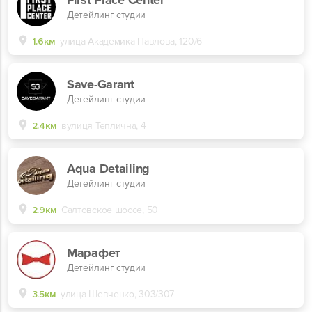
First Place Center
Детейлинг студии
1.6км
улица Академика Павлова, 120/6
Save-Garant
Детейлинг студии
2.4км
вулиця Теплична, 4
Aqua Detailing
Детейлинг студии
2.9км
Салтовское шоссе, 50
Марафет
Детейлинг студии
3.5км
улица Шевченко, 303/307