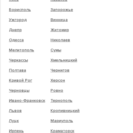
Борисполь
Запорожье
Ужгород
Винница
Днепр
Житомир
Одесса
Николаев
Мелитополь
Сумы
Черкассы
Хмельницкий
Полтава
Чернигов
Кривой Рог
Херсон
Черновцы
Ровно
Ивано-Франковск
Тернополь
Львов
Кропивницкий
Луцк
Мариуполь
Ирпень
Краматорск