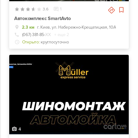
3.6
1
Автокомплекс SmartAvto
2.3 км
г. Киев, ул. Набережно-Крещатицкая, 10А
(067) 381-85-
ХХ
+ еще 2
Открыто:
круглосуточно
4