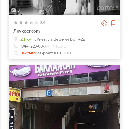
3
3.4
Лоукост.com
2.1 км
г. Киев, ул. Верхний Вал, 42д
(044) 223-00-
ХХ
+ еще 2
Закрыто:
откроется в 08:00