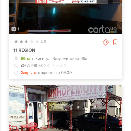
1
2.6
11 REGION
86 м
г. Киев, ул. Владимирская, 49а
(067) 248-58-
ХХ
+ еще 2
Закрыто:
откроется в 09:00