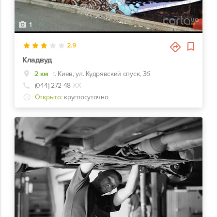
1
2.9
Кладвуд
2 км
г. Киев, ул. Кудрявский спуск, 3б
(044) 272-48-
ХХ
Открыто:
круглосуточно