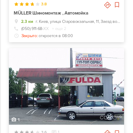
3.8
MÜLLER Шиномонтаж , Автомойка
2.3 км
г. Киев, улица Старовокзальная, 11, Заезд во двор между Саксаганского и Жилянской
(050) 911-68-
ХХ
+ еще 2
Закрыто:
откроется в 08:00
1
3.6
1