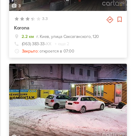
3
3.3
Korona
2.2 км
г. Киев, улица Саксаганского, 120
(063) 383-33-
ХХ
+ еще 2
Закрыто:
откроется в 07:00