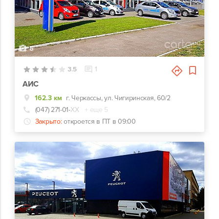
6
3.5
1
АИС
162.3 км
г. Черкассы, ул. Чигиринская, 60/2
(047) 271-01-
ХХ
+ еще 5
Закрыто:
откроется в ПТ в 09:00