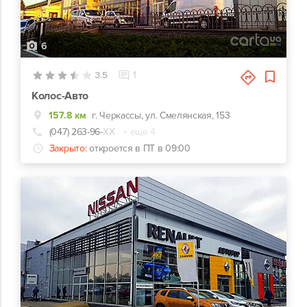
6
3.5
1
Колос-Авто
157.8 км
г. Черкассы, ул. Смелянская, 153
(047) 263-96-
ХХ
+ еще 4
Закрыто:
откроется в ПТ в 09:00