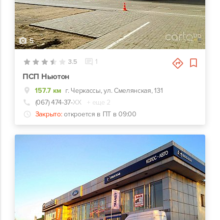
5
3.5
1
ПСП Ньютон
157.7 км
г. Черкассы, ул. Смелянская, 131
(067) 474-37-
ХХ
+ еще 2
Закрыто:
откроется в ПТ в 09:00