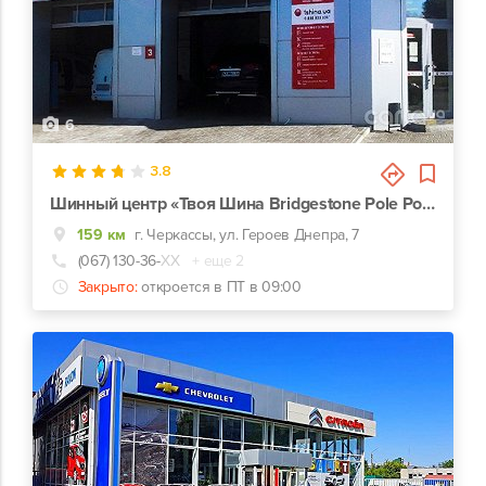
6
3.8
Шинный центр «Твоя Шина Bridgestone Pole Position»
159 км
г. Черкассы, ул. Героев Днепра, 7
(067) 130-36-
ХХ
+ еще 2
Закрыто:
откроется в ПТ в 09:00