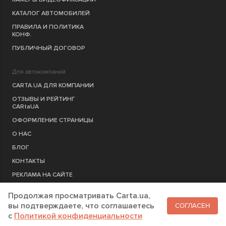
КАТАЛОГ АВТОМОБИЛЕЙ
ПРАВИЛА И ПОЛИТИКА
КОНФ.
ПУБЛИЧНЫЙ ДОГОВОР
Для автокомпаний
CARTA.UA ДЛЯ КОМПАНИИ
ОТЗЫВЫ И РЕЙТИНГ
CARtaUA
ОФОРМЛЕНИЕ СТРАНИЦЫ
О НАС
БЛОГ
КОНТАКТЫ
РЕКЛАМА НА САЙТЕ
Продолжая просматривать Carta.ua,
РЕГИСТРАЦИЯ
КОМПАНИЮ
вы подтверждаете, что соглашаетесь
СОГЛАСЕН
c
Политикой конфиденциальности