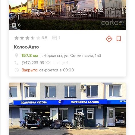
6
3.5
1
Колос-Авто
157.8 км
г. Черкассы, ул. Смелянская, 153
(047) 263-96-
ХХ
+ еще 4
Закрыто:
откроется в 09:00