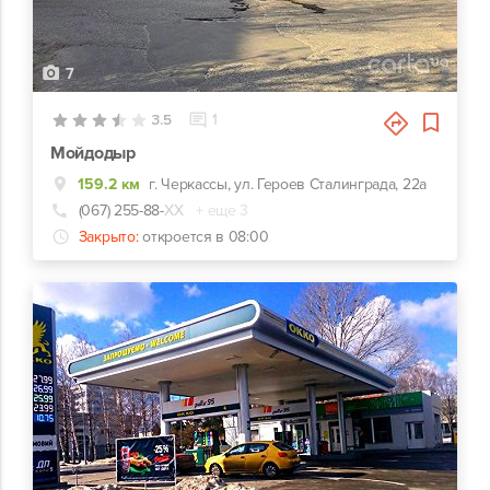
7
3.5
1
Мойдодыр
159.2 км
г. Черкассы, ул. Героев Сталинграда, 22а
(067) 255-88-
ХХ
+ еще 3
Закрыто:
откроется в 08:00