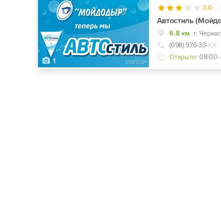
3.0
Автостиль (Мойд
6.8 км
(098) 976-33-
ХХ
Открыто:
08:00 
1