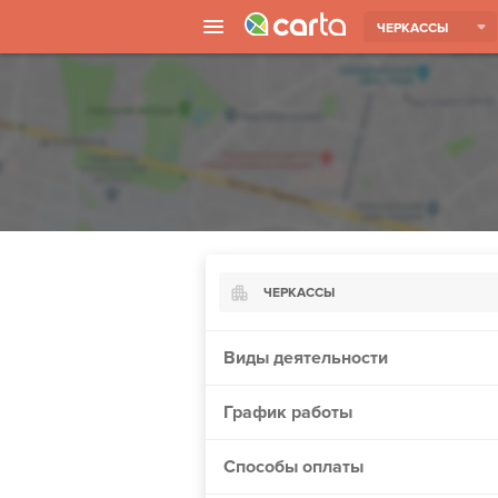
ЧЕРКАССЫ
ЧЕРКАССЫ
Киев
Виды деятельности
Харьков
График работы
Борисполь
Запорожье
Способы оплаты
Ужгород