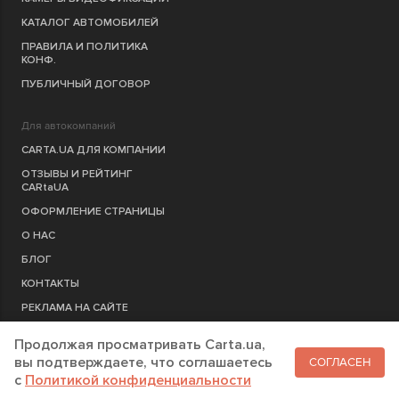
КАТАЛОГ АВТОМОБИЛЕЙ
ПРАВИЛА И ПОЛИТИКА
КОНФ.
ПУБЛИЧНЫЙ ДОГОВОР
Для автокомпаний
CARTA.UA ДЛЯ КОМПАНИИ
ОТЗЫВЫ И РЕЙТИНГ
CARtaUA
ОФОРМЛЕНИЕ СТРАНИЦЫ
О НАС
БЛОГ
КОНТАКТЫ
РЕКЛАМА НА САЙТЕ
Продолжая просматривать Carta.ua,
РЕГИСТРАЦИЯ
КОМПАНИЮ
вы подтверждаете, что соглашаетесь
СОГЛАСЕН
c
Политикой конфиденциальности