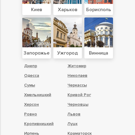
Киев
Харьков
Борисполь
Запорожье
Ужгород
Винница
Днепр
Житомир
Одесса
Николаев
Сумы
Черкассы
Хмельницкий
Кривой Рог
Херсон
Черновцы
Ровно
Львов
Кропивницкий
Луцк
Ирпень
Краматорск