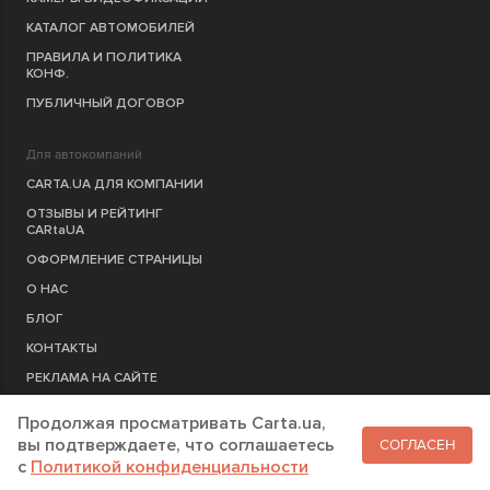
КАТАЛОГ АВТОМОБИЛЕЙ
ПРАВИЛА И ПОЛИТИКА
КОНФ.
ПУБЛИЧНЫЙ ДОГОВОР
Для автокомпаний
CARTA.UA ДЛЯ КОМПАНИИ
ОТЗЫВЫ И РЕЙТИНГ
CARtaUA
ОФОРМЛЕНИЕ СТРАНИЦЫ
О НАС
БЛОГ
КОНТАКТЫ
РЕКЛАМА НА САЙТЕ
Продолжая просматривать Carta.ua,
РЕГИСТРАЦИЯ
КОМПАНИЮ
вы подтверждаете, что соглашаетесь
СОГЛАСЕН
c
Политикой конфиденциальности