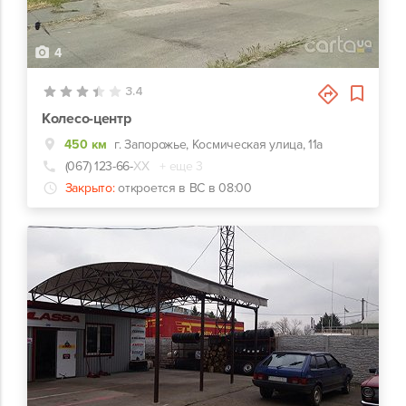
4
3.4
Колесо-центр
450 км
г. Запорожье, Космическая улица, 11а
(067) 123-66-
ХХ
+ еще 3
Закрыто:
откроется в ВС в 08:00