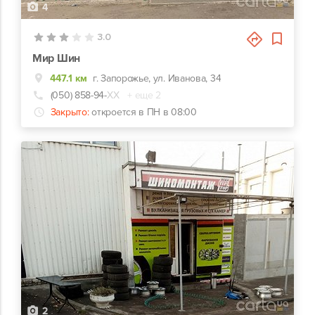
4
3.0
Мир Шин
447.1 км
г. Запорожье, ул. Иванова, 34
(050) 858-94-
ХХ
+ еще 2
Закрыто:
откроется в ПН в 08:00
2