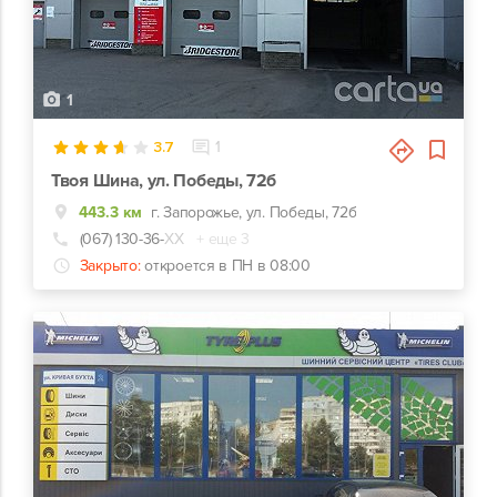
1
3.7
1
Твоя Шина, ул. Победы, 72б
443.3 км
г. Запорожье, ул. Победы, 72б
(067) 130-36-
ХХ
+ еще 3
Закрыто:
откроется в ПН в 08:00