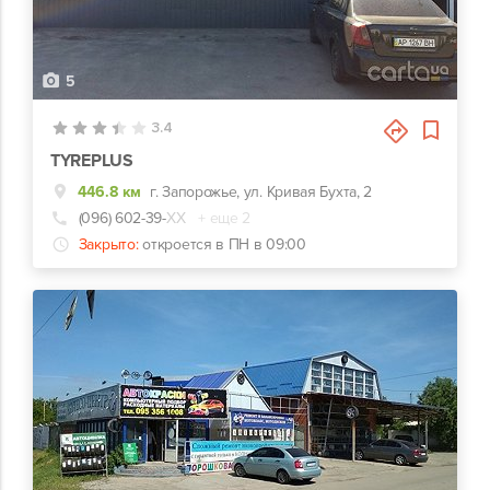
5
3.4
TYREPLUS
446.8 км
г. Запорожье, ул. Кривая Бухта, 2
(096) 602-39-
ХХ
+ еще 2
Закрыто:
откроется в ПН в 09:00