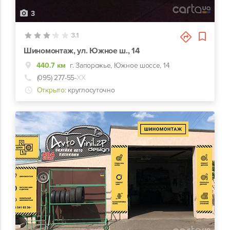
3
3.1
Шиномонтаж, ул. Южное ш., 14
440.7 км
г. Запорожье, Южное шоссе, 14
(095) 277-55-
ХХ
Открыто:
круглосуточно