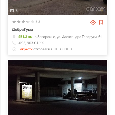
5
3.3
ДобраГума
451.3 км
г. Запорожье, ул. Александра Говорухи, 61
(093) 903-04-
ХХ
Закрыто:
откроется в ПН в 08:00