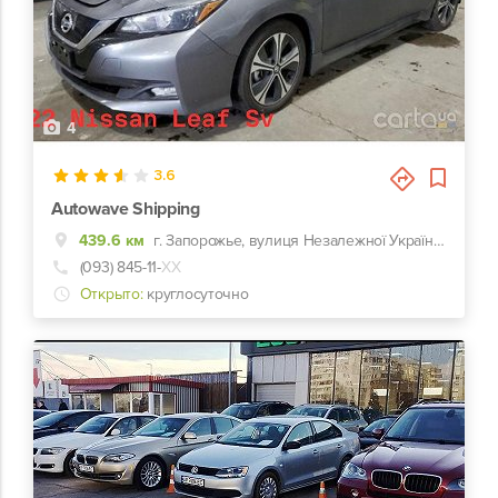
4
3.6
Autowave Shipping
439.6 км
г. Запорожье, вулиця Незалежної України, 1
(093) 845-11-
ХХ
Открыто:
круглосуточно