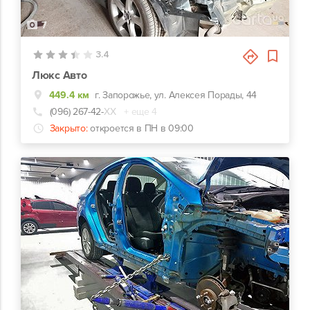
7
3.4
Люкс Авто
449.4 км
г. Запорожье, ул. Алексея Порады, 44
(096) 267-42-
ХХ
+ еще 4
Закрыто:
откроется в ПН в 09:00