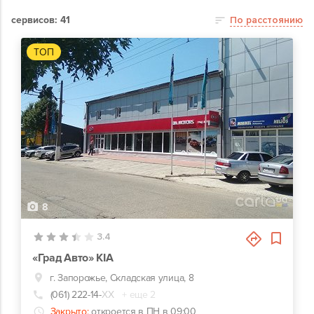
сервисов: 41
По расстоянию
ТОП
8
3.4
«Град Авто» КІА
г. Запорожье, Складская улица, 8
(061) 222-14-
ХХ
+ еще 2
Закрыто:
откроется в ПН в 09:00