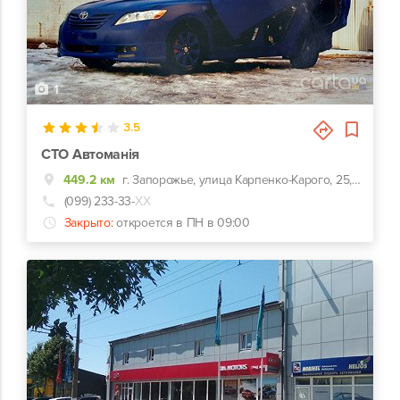
1
3.5
СТО Автоманія
449.2 км
г. Запорожье, улица Карпенко-Карого, 25, Нова пошта склад №2
(099) 233-33-
ХХ
Закрыто:
откроется в ПН в 09:00