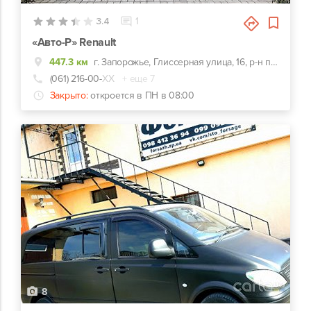
3.4
1
«Авто-Р» Renault
447.3 км
г. Запорожье, Глиссерная улица, 16, р-н парка «Дубовая роща»
(061) 216-00-
ХХ
+ еще 7
Закрыто:
откроется в ПН в 08:00
8