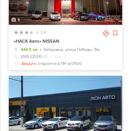
5
3.4
«НАСК Авто» NISSAN
444.5 км
г. Запорожье, улица Победы, 76а
(061) 221-00-
ХХ
+ еще 3
Закрыто:
откроется в ПН в 09:00