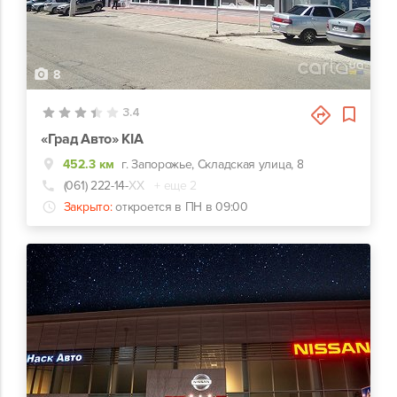
8
3.4
«Град Авто» КІА
452.3 км
г. Запорожье, Складская улица, 8
(061) 222-14-
ХХ
+ еще 2
Закрыто:
откроется в ПН в 09:00