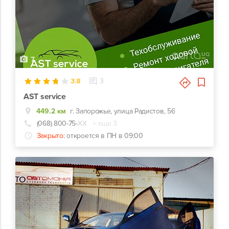
7
3.8
3
AST service
449.2 км
г. Запорожье, улица Радистов, 56
(068) 800-75-
ХХ
+ еще 3
Закрыто:
откроется в ПН в 09:00