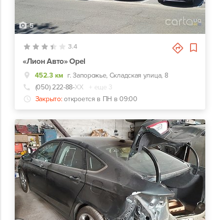
5
3.4
«Лион Авто» Opel
452.3 км
г. Запорожье, Складская улица, 8
(050) 222-88-
ХХ
+ еще 3
Закрыто:
откроется в ПН в 09:00