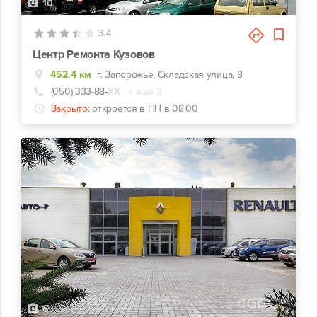
10
3.4
Центр Ремонта Кузовов
452.4 км
г. Запорожье, Складская улица, 8
(050) 333-88-
ХХ
+ еще 3
Закрыто:
откроется в ПН в 08:00
6