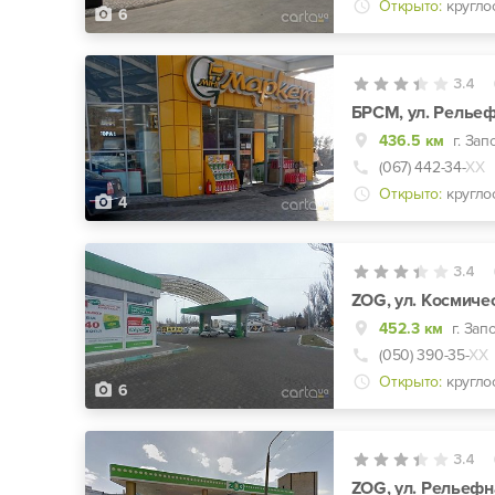
Открыто:
кругло
6
3.4
БРСМ, ул. Рельеф
436.5 км
г. За
(067) 442-34-
ХХ
Открыто:
кругло
4
3.4
ZOG, ул. Космиче
452.3 км
г. Зап
(050) 390-35-
ХХ
Открыто:
кругло
6
3.4
ZOG, ул. Рельефн