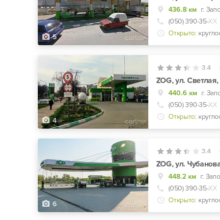
436.8 км
г. Зап
(050) 390-35-
ХХ
Открыто:
кругло
5
3.4
ZOG, ул. Светлая,
440.6 км
г. Зап
(050) 390-35-
ХХ
Открыто:
кругло
4
3.4
ZOG, ул. Чубанова
448.2 км
г. Зап
(050) 390-35-
ХХ
Открыто:
кругло
6