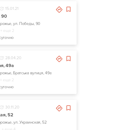
15.01.21
 90
орожье, ул. Победы, 90
+ еще 2
суточно
28.04.20
ая, 49а
орожье, Братська вулиця, 49а
+ еще 2
суточно
30.11.20
ая, 52
орожье, ул. Украинская, 52
+ еще 4