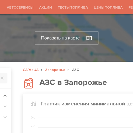
АВТОСЕРВИСЫ
АКЦИИ
ТЕСТЫ ТОПЛИВА
ЦЕНЫ ТОПЛИВА
Р
Показать на карте
CARtaUA
Запорожье
АЗС
АЗС в Запорожье
График изменения минимальной це
5.0
4.0