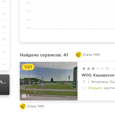
3.0
2.0
1.0
0.0
Найдено
сервисов: 41
Стать ТОП
ТОП
3.1
WOG, Каширское
Тест дизельного топлива в Киеве
г. Запорожье, Ка
Открыто:
кругло
1
Стать ТОП