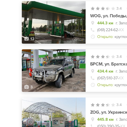
3.4
WOG, ул. Победы,
444.3 км
г. Зап
(061) 224-62-
ХХ
Открыто:
кругло
12
3.4
БРСМ, ул. Братск
434.4 км
г. Зап
(067) 510-37-
ХХ
Открыто:
кругло
3
3.4
ZOG, ул. Украинск
445.8 км
г. Зап
(050) 390-35-
ХХ