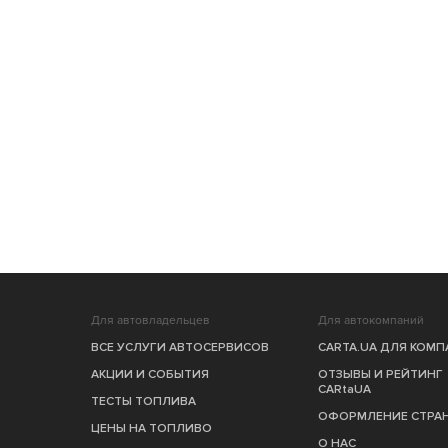
Для автовладельцев
Для автокомпаний
ВСЕ УСЛУГИ АВТОСЕРВИСОВ
CARTA.UA ДЛЯ КОМ
АКЦИИ И СОБЫТИЯ
ОТЗЫВЫ И РЕЙТИНГ
CARtaUA
ТЕСТЫ ТОПЛИВА
ОФОРМЛЕНИЕ СТРА
ЦЕНЫ НА ТОПЛИВО
О НАС