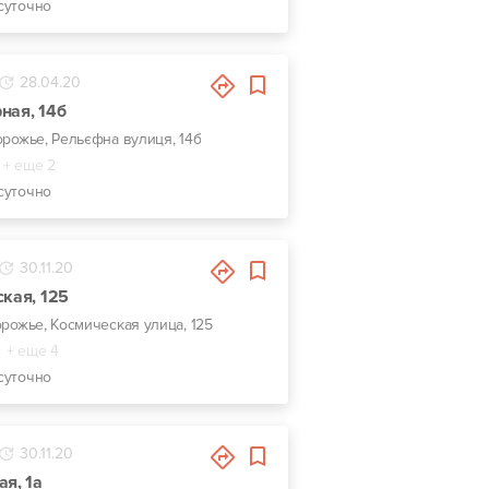
суточно
28.04.20
ная, 14б
порожье, Рельєфна вулиця, 14б
+ еще 2
суточно
30.11.20
ская, 125
орожье, Космическая улица, 125
+ еще 4
суточно
30.11.20
ая, 1а