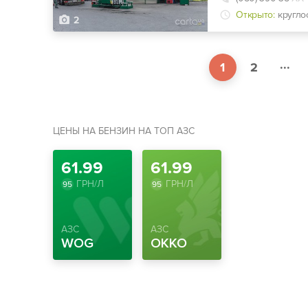
Открыто:
кругло
2
...
1
2
ЦЕНЫ НА БЕНЗИН НА ТОП АЗС
61.99
61.99
ГРН/Л
ГРН/Л
95
95
АЗС
АЗС
WOG
OKKO