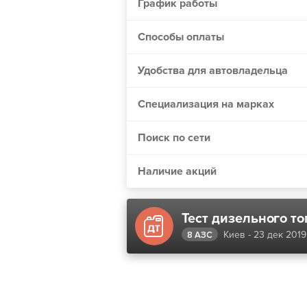
График работы
Винница
Днепр
Способы оплаты
Житомир
Удобства для автовладельца
Одесса
Николаев
Специализация на марках
Мелитополь
Поиск по сети
Сумы
Черкассы
Наличие акций
Хмельницкий
Полтава
Чернигов
Киев - 23 дек 2019
8 АЗС
Кривой Рог
Херсон
Черновцы