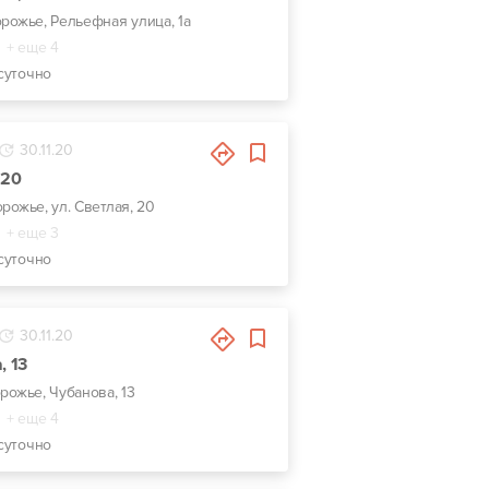
орожье, Рельефная улица, 1а
+ еще 4
суточно
30.11.20
 20
орожье, ул. Светлая, 20
+ еще 3
суточно
30.11.20
, 13
орожье, Чубанова, 13
+ еще 4
суточно