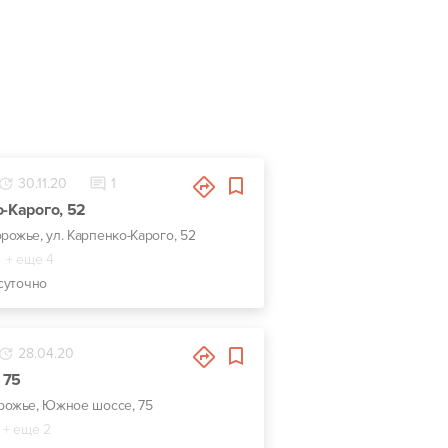
30.11.20
1
о-Карого, 52
орожье, ул. Карпенко-Карого, 52
+ еще 4
суточно
28.04.20
 75
орожье, Южное шоссе, 75
+ еще 2