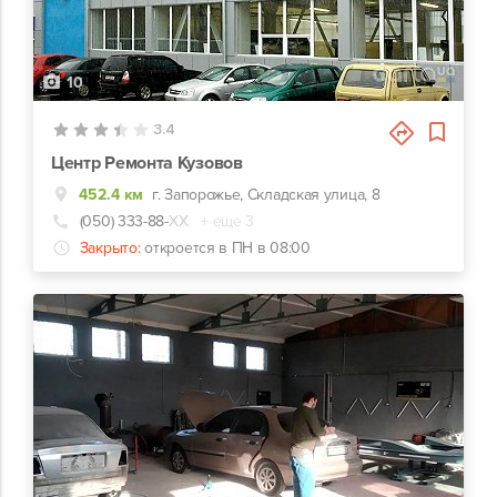
10
3.4
Центр Ремонта Кузовов
452.4 км
г. Запорожье, Складская улица, 8
(050) 333-88-
ХХ
+ еще 3
Закрыто:
откроется в ПН в 08:00