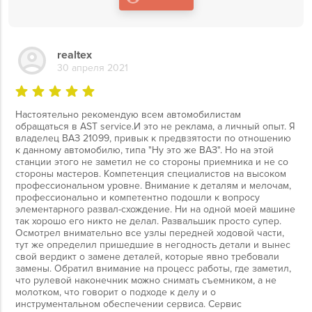
realtex
30 апреля 2021
Настоятельно рекомендую всем автомобилистам
обращаться в AST service.И это не реклама, а личный опыт. Я
владелец ВАЗ 21099, привык к предвзятости по отношению
к данному автомобилю, типа "Ну это же ВАЗ". Но на этой
станции этого не заметил не со стороны приемника и не со
стороны мастеров. Компетенция специалистов на высоком
профессиональном уровне. Внимание к деталям и мелочам,
профессионально и компетентно подошли к вопросу
элементарного развал-схождение. Ни на одной моей машине
так хорошо его никто не делал. Развальшик просто супер.
Осмотрел внимательно все узлы передней ходовой части,
тут же определил пришедшие в негодность детали и вынес
свой вердикт о замене деталей, которые явно требовали
замены. Обратил внимание на процесс работы, где заметил,
что рулевой наконечник можно снимать съемником, а не
молотком, что говорит о подходе к делу и о
инструментальном обеспечении сервиса. Сервис