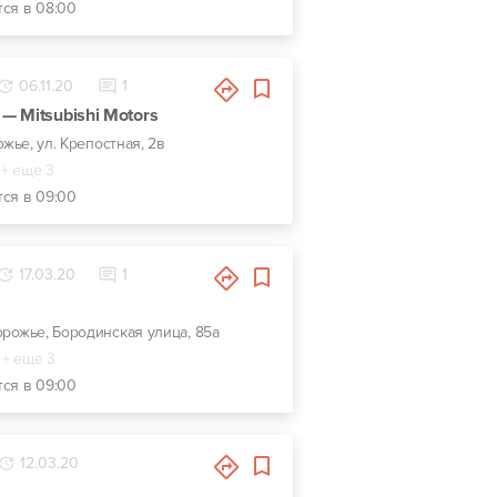
тся в 08:00
06.11.20
1
 Mitsubishi Motors
ожье, ул. Крепостная, 2в
+ еще 3
тся в 09:00
17.03.20
1
порожье, Бородинская улица, 85а
+ еще 3
тся в 09:00
12.03.20