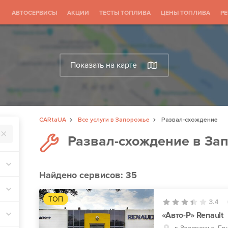
АВТОСЕРВИСЫ
АКЦИИ
ТЕСТЫ ТОПЛИВА
ЦЕНЫ ТОПЛИВА
Р
Показать на карте
CARtaUA
Все услуги в Запорожье
Развал-схождение
Развал-схождение в За
Найдено
сервисов: 35
ТОП
3.4
«Авто-Р» Renault