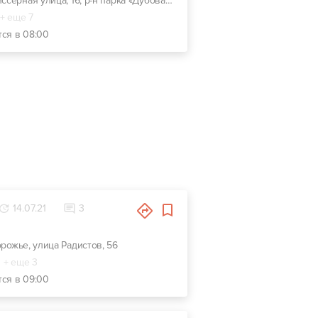
г. Запорожье, Глиссерная улица, 16, р-н парка «Дубовая роща»
+ еще 7
тся в 08:00
14.07.21
3
орожье, улица Радистов, 56
+ еще 3
тся в 09:00