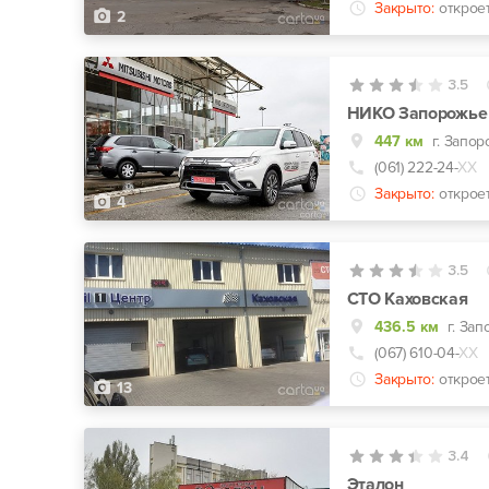
Закрыто:
открое
2
3.5
НИКО Запорожье —
447 км
г. Запор
(061) 222-24-
ХХ
Закрыто:
открое
4
3.5
СТО Каховская
436.5 км
г. За
(067) 610-04-
ХХ
Закрыто:
открое
13
3.4
Эталон