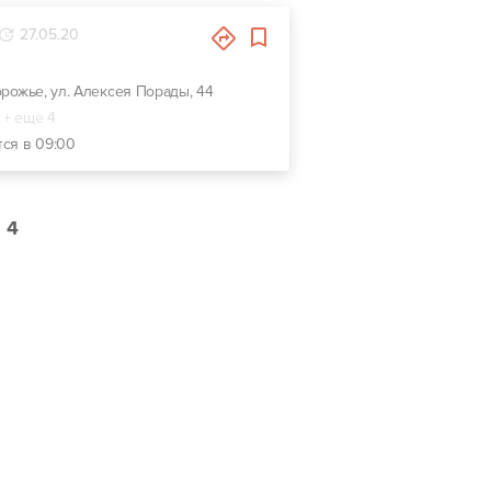
27.05.20
орожье, ул. Алексея Порады, 44
+ еще 4
тся в 09:00
4