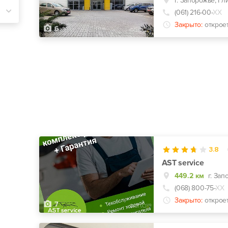
(061) 216-00-
ХХ
Закрыто:
открое
6
3.8
AST service
449.2 км
г. Зап
(068) 800-75-
ХХ
Закрыто:
открое
7