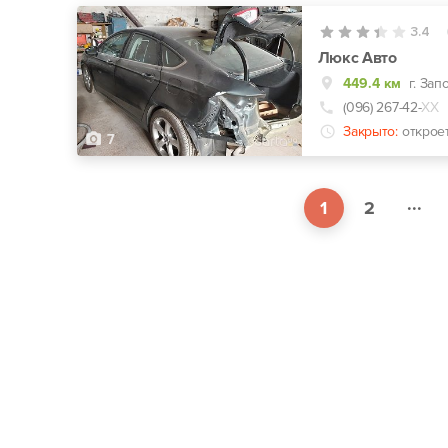
3.4
Люкс Авто
449.4 км
г. Зап
(096) 267-42-
ХХ
Закрыто:
открое
7
...
1
2