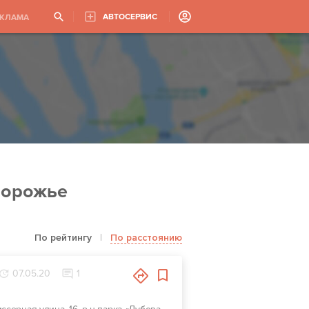
АВТОСЕРВИС
ЕКЛАМА
порожье
По рейтингу
|
По расстоянию
07.05.20
1