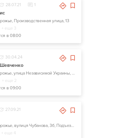
28.07.21
1
ис
орожье, Производственная улица, 13
+ еще 3
тся в 08:00
30.04.24
 Шевченко
г. Запорожье, улица Независимой Украины, 56А
+ еще 2
тся в 09:00
27.09.21
г. Запорожье, вулиця Чубанова, 3б, Подъезд с Набережной магистрали, напротив ЗАЗа.
+ еще 4