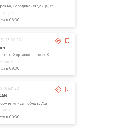
орожье, Бородинская улица, 1б
+ еще 4
тся в 08:00
23.04.20
ая
орожье, Хортицкое шоссе, 3
+ еще 3
тся в 09:00
05.11.20
SSAN
орожье, улица Победы, 76а
+ еще 3
тся в 09:00