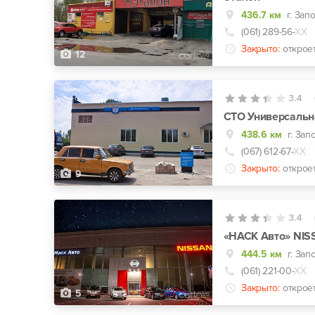
436.7 км
г. Зап
(061) 289-56-
ХХ
Закрыто:
открое
12
3.4
СТО Универсальн
438.6 км
г. Зап
(067) 612-67-
ХХ
Закрыто:
открое
9
3.4
«НАСК Авто» NI
444.5 км
г. Зап
(061) 221-00-
ХХ
Закрыто:
открое
5