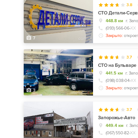
3.8
СТО Детали-Серв
448.8 км
г. Зап
(093) 566-06-
ХХ
Закрыто:
открое
7
3.7
СТО на Бульваре
441.5 км
(098) 038-04-
ХХ
Закрыто:
открое
3
3.7
Запорожье-Авто
449.4 км
(067) 550-82-
ХХ