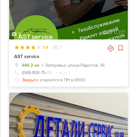
7
3.8
3
AST service
449.2 км
г. Запорожье, улица Радистов, 56
(068) 800-75-
ХХ
+ еще 3
Закрыто:
откроется в ПН в 09:00