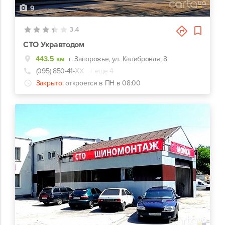
9
3.4
СТО Укравтодом
443.5 км
г. Запорожье, ул. Калибровая, 8
(095) 850-41-
ХХ
+ еще 4
Закрыто:
откроется в ПН в 08:00