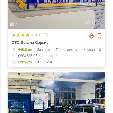
7
3.8
1
СТО Детали-Сервис
448.8 км
г. Запорожье, Производственная улица, 13
(093) 566-06-
ХХ
+ еще 3
Открыто:
08:00 - 17:00