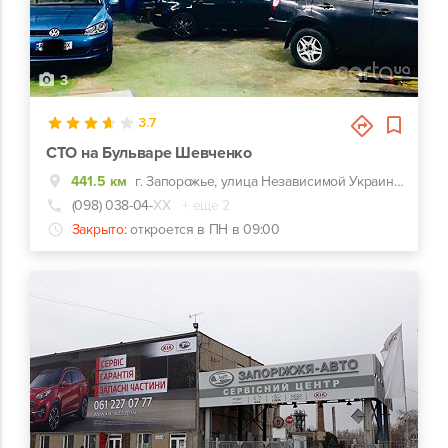
3
3.7
СТО на Бульваре Шевченко
441.5 км
г. Запорожье, улица Независимой Украины, 56А
(098) 038-04-
ХХ
+ еще 2
Закрыто:
откроется в ПН в 09:00