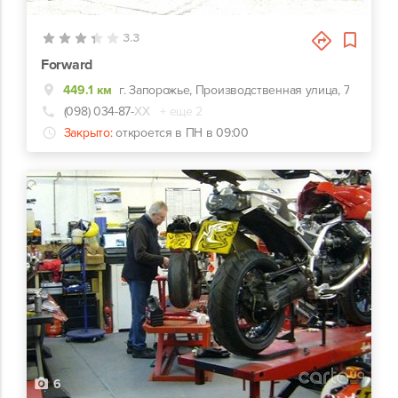
3
3.3
Forward
449.1 км
г. Запорожье, Производственная улица, 7
(098) 034-87-
ХХ
+ еще 2
Закрыто:
откроется в ПН в 09:00
6