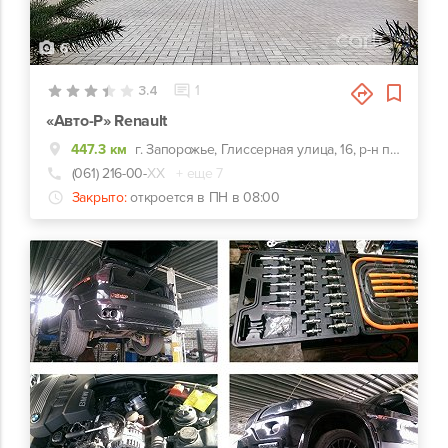
6
3.4
1
«Авто-Р» Renault
447.3 км
г. Запорожье, Глиссерная улица, 16, р-н парка «Дубовая роща»
(061) 216-00-
ХХ
+ еще 7
Закрыто:
откроется в ПН в 08:00