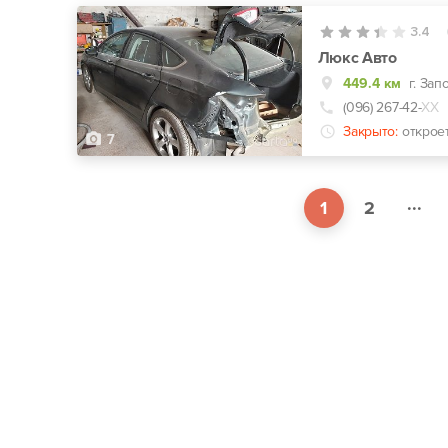
3.4
Люкс Авто
449.4 км
г. Зап
(096) 267-42-
ХХ
Закрыто:
открое
7
...
1
2