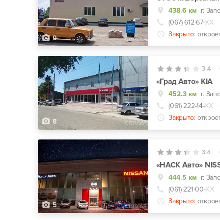
438.6 км
г. Зап
(067) 612-67-
ХХ
Закрыто:
открое
9
3.4
«Град Авто» КІА
452.3 км
г. Зап
(061) 222-14-
ХХ
Закрыто:
открое
8
3.4
«НАСК Авто» NI
444.5 км
г. Зап
(061) 221-00-
ХХ
Закрыто:
открое
5