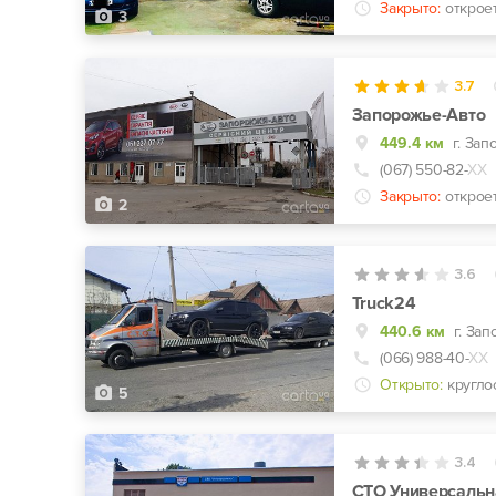
Закрыто:
открое
3
3.7
Запорожье-Авто
449.4 км
(067) 550-82-
ХХ
Закрыто:
открое
2
3.6
Truck24
440.6 км
г. За
(066) 988-40-
ХХ
Открыто:
кругло
5
3.4
СТО Универсальн