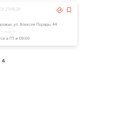
27.05.20
орожье, ул. Алексея Порады, 44
+ еще 4
тся в ПТ в 09:00
4