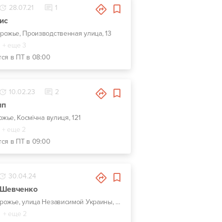
28.07.21
1
ис
орожье, Производственная улица, 13
+ еще 3
тся в ПТ в 08:00
10.02.23
2
пп
ожье, Космічна вулиця, 121
+ еще 2
тся в ПТ в 09:00
30.04.24
 Шевченко
г. Запорожье, улица Независимой Украины, 56А
+ еще 2