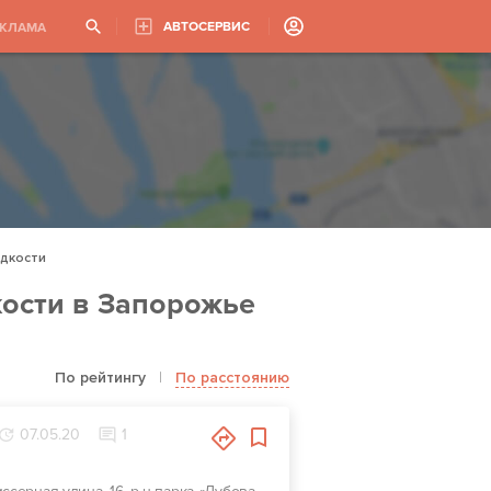
АВТОСЕРВИС
ЕКЛАМА
дкости
ости в Запорожье
По рейтингу
|
По расстоянию
07.05.20
1