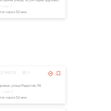
г. Запорожье, Глиссерная улица, 16, р-н парка «Дубовая роща»
+ еще 7
тся через 52 мин.
14.07.21
3
орожье, улица Радистов, 56
+ еще 3
тся через 52 мин.