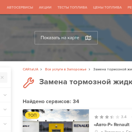
АВТОСЕРВИСЫ
АКЦИИ
ТЕСТЫ ТОПЛИВА
ЦЕНЫ ТОПЛИВА
Р
Показать на карте
CARtaUA
Все услуги в Запорожье
Замена тормозной жи
Замена тормозной жидк
Найдено
сервисов: 34
ТОП
3.4
«Авто-Р» Renault