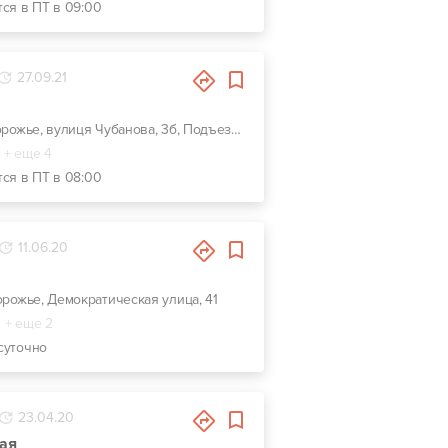
тся в ПТ в 09:00
27.09.21
г. Запорожье, вулиця Чубанова, 3б, Подъезд с Набережной магистрали, напротив ЗАЗа.
+ еще 4
тся в ПТ в 08:00
11.06.20
порожье, Демократическая улица, 41
+ еще 2
суточно
23.04.20
ая