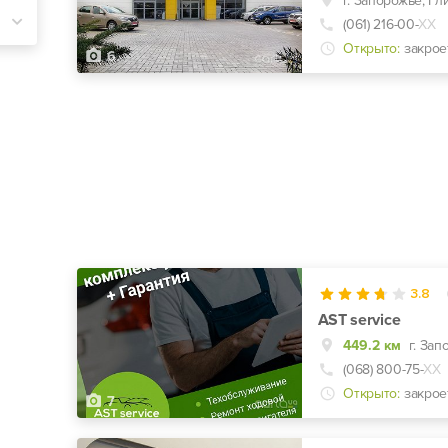
(061) 216-00-
ХХ
Открыто:
закрое
6
3.8
AST service
449.2 км
г. Зап
(068) 800-75-
ХХ
Открыто:
закрое
7