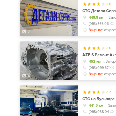
3.8
СТО Детали-Серв
448.8 км
г. Зап
(093) 566-06-
ХХ
Закрыто:
открое
7
3.8
A.T.E.S Ремонт Ак
452 км
г. Запор
(093) 099-67-
ХХ
Закрыто:
открое
4
3.7
СТО на Бульваре
441.5 км
(098) 038-04-
ХХ