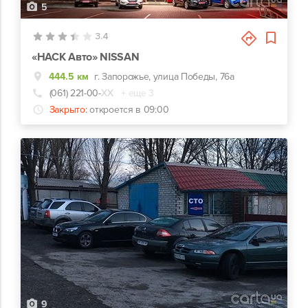
5
3.4
«НАСК Авто» NISSAN
444.5 км
г. Запорожье, улица Победы, 76а
(061) 221-00-
ХХ
+ еще 3
Закрыто:
откроется в 09:00
9