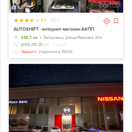
1
3.7
1
AUTOSHIFT - интернет-магазин АКПП
448.3 км
г. Запорожье, улица Иванова, 30а
(095) 215-25-
ХХ
+ еще 3
Закрыто:
откроется в 09:00