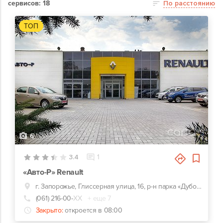
сервисов: 18
По расстоянию
ТОП
6
3.4
1
«Авто-Р» Renault
г. Запорожье, Глиссерная улица, 16, р-н парка «Дубовая роща»
(061) 216-00-
ХХ
+ еще 7
Закрыто:
откроется в 08:00