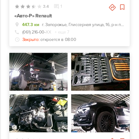
3.4
1
«Авто-Р» Renault
447.3 км
г. Запорожье, Глиссерная улица, 16, р-н парка «Дубовая роща»
(061) 216-00-
ХХ
+ еще 7
Закрыто:
откроется в 08:00
1