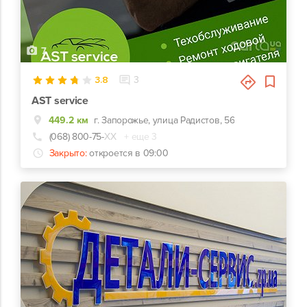
7
3.8
3
AST service
449.2 км
г. Запорожье, улица Радистов, 56
(068) 800-75-
ХХ
+ еще 3
Закрыто:
откроется в 09:00