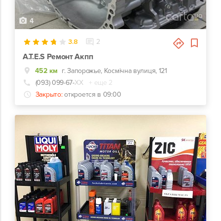
4
3.8
2
A.T.E.S Ремонт Акпп
452 км
г. Запорожье, Космічна вулиця, 121
(093) 099-67-
ХХ
+ еще 2
Закрыто:
откроется в 09:00