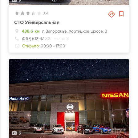
9
3.4
СТО Универсальная
438.6 км
г. Запорожье, Хортицкое шоссе, 3
(067) 612-67-
ХХ
+ еще 3
Открыто:
09:00 - 17:00
5