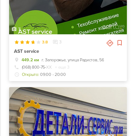
7
3.8
3
AST service
449.2 км
г. Запорожье, улица Радистов, 56
(068) 800-75-
ХХ
+ еще 3
Открыто:
09:00 - 20:00