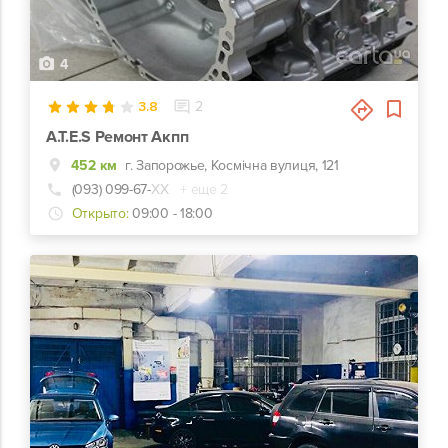
4
3.8
2
A.T.E.S Ремонт Акпп
452 км
г. Запорожье, Космічна вулиця, 121
(093) 099-67-
ХХ
+ еще 2
Открыто:
09:00 - 18:00