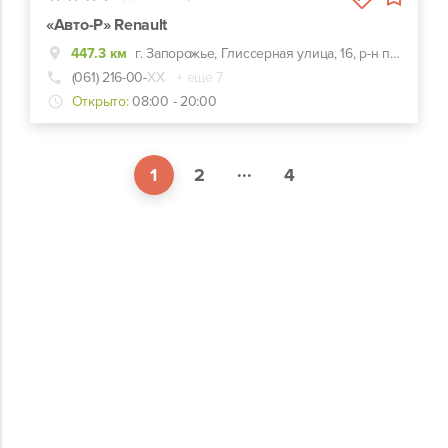
«Авто-Р» Renault
447.3 км
г. Запорожье, Глиссерная улица, 16, р-н парка «Дубовая роща»
(061) 216-00-
ХХ
+ еще 7
Открыто:
08:00 - 20:00
...
1
2
4