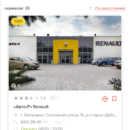
сервисов: 33
По расстоянию
ТОП
6
3.4
1
«Авто-Р» Renault
г. Запорожье, Глиссерная улица, 16, р-н парка «Дубовая роща»
(061) 216-00-
ХХ
+ еще 7
Открыто:
08:00 - 20:00