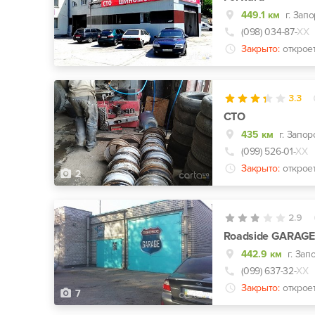
449.1 км
г. Зап
(098) 034-87-
ХХ
Закрыто:
открое
3
3.3
СТО
435 км
(099) 526-01-
ХХ
Закрыто:
открое
2
2.9
Roadside GARAGE
442.9 км
г. Зап
(099) 637-32-
ХХ
Закрыто:
открое
7