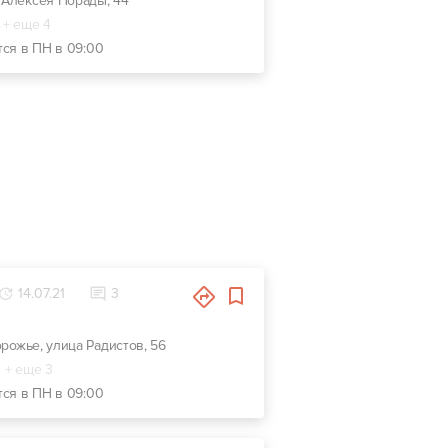
. Алексея Порады, 44
+ еще 4
тся в ПН в 09:00
14.07.21
3
орожье, улица Радистов, 56
+ еще 3
тся в ПН в 09:00