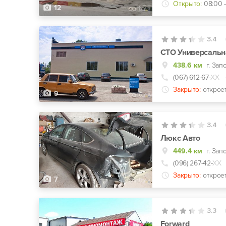
Открыто:
08:00 -
12
3.4
СТО Универсальн
438.6 км
г. Зап
(067) 612-67-
ХХ
Закрыто:
открое
9
3.4
Люкс Авто
449.4 км
г. Зап
(096) 267-42-
ХХ
Закрыто:
открое
7
3.3
Forward