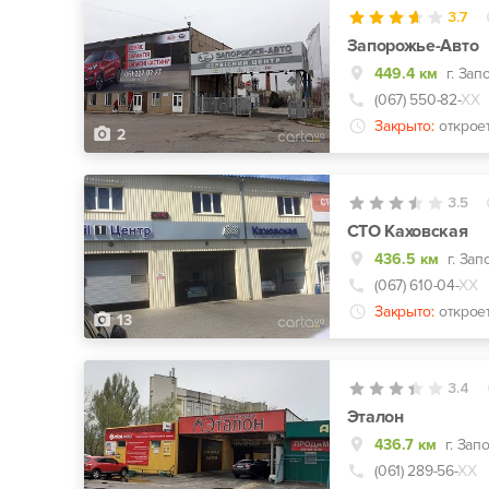
3.7
Запорожье-Авто
449.4 км
(067) 550-82-
ХХ
Закрыто:
открое
2
3.5
СТО Каховская
436.5 км
г. За
(067) 610-04-
ХХ
Закрыто:
открое
13
3.4
Эталон
436.7 км
г. Зап
(061) 289-56-
ХХ