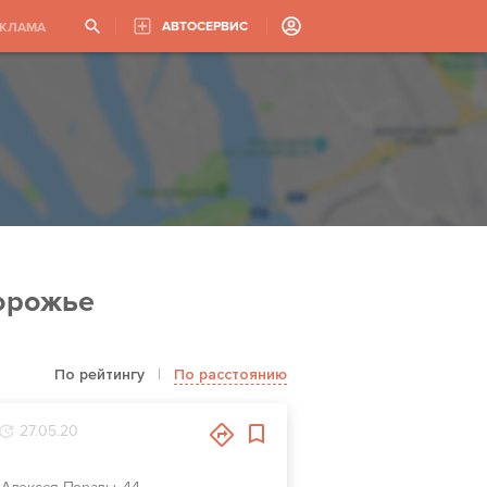
АВТОСЕРВИС
ЕКЛАМА
орожье
По рейтингу
|
По расстоянию
27.05.20