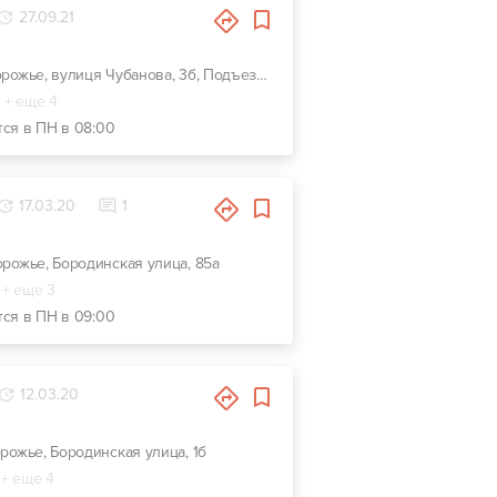
27.09.21
г. Запорожье, вулиця Чубанова, 3б, Подъезд с Набережной магистрали, напротив ЗАЗа.
+ еще 4
тся в ПН в 08:00
17.03.20
1
порожье, Бородинская улица, 85а
+ еще 3
тся в ПН в 09:00
12.03.20
орожье, Бородинская улица, 1б
+ еще 4