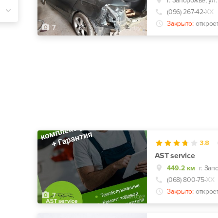
г. Запорожье, ул
(096) 267-42-
ХХ
Закрыто:
открое
7
3.8
AST service
449.2 км
г. Зап
(068) 800-75-
ХХ
Закрыто:
открое
7