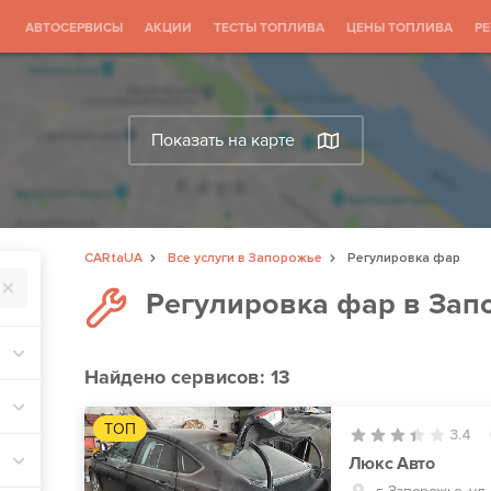
АВТОСЕРВИСЫ
АКЦИИ
ТЕСТЫ ТОПЛИВА
ЦЕНЫ ТОПЛИВА
Р
Показать на карте
CARtaUA
Все услуги в Запорожье
Регулировка фар
Регулировка фар в Зап
Найдено
сервисов: 13
ТОП
3.4
Люкс Авто