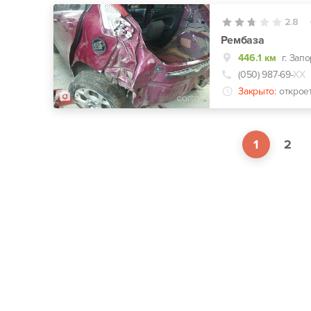
2.8
Рембаза
446.1 км
г. Зап
(050) 987-69-
ХХ
Закрыто:
открое
9
1
2