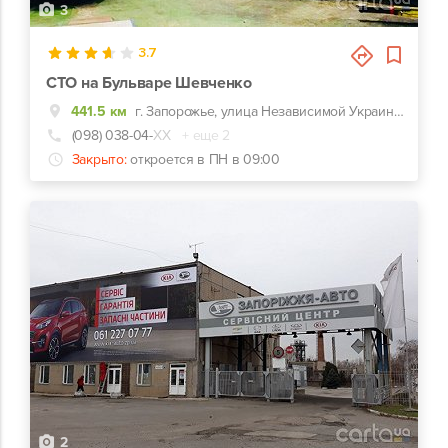
3
3.7
СТО на Бульваре Шевченко
441.5 км
г. Запорожье, улица Независимой Украины, 56А
(098) 038-04-
ХХ
+ еще 2
Закрыто:
откроется в ПН в 09:00
2