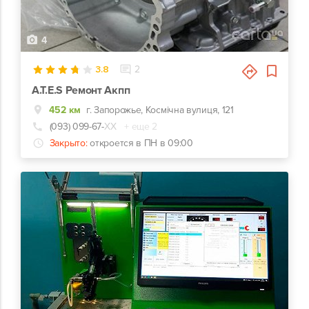
4
3.8
2
A.T.E.S Ремонт Акпп
452 км
г. Запорожье, Космічна вулиця, 121
(093) 099-67-
ХХ
+ еще 2
Закрыто:
откроется в ПН в 09:00