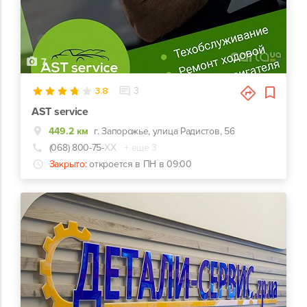
7
3.8
3
AST service
449.2 км
г. Запорожье, улица Радистов, 56
(068) 800-75-
ХХ
+ еще 3
Закрыто:
откроется в ПН в 09:00