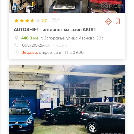
1
3.7
1
AUTOSHIFT - интернет-магазин АКПП
448.3 км
г. Запорожье, улица Иванова, 30а
(095) 215-25-
ХХ
+ еще 3
Закрыто:
откроется в ПН в 09:00