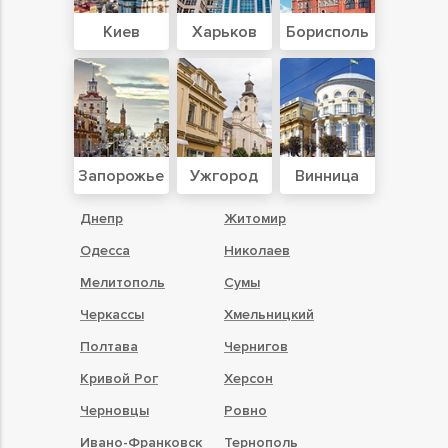
Киев
Харьков
Борисполь
Запорожье
Ужгород
Винница
Днепр
Житомир
Одесса
Николаев
Мелитополь
Сумы
Черкассы
Хмельницкий
Полтава
Чернигов
Кривой Рог
Херсон
Черновцы
Ровно
Ивано-Франковск
Тернополь