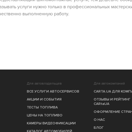
казывать услуги нужно только в профессиональных мастерски
ачественно выполненную работу.
Для автовладельцев
Для автокомпаний
ВСЕ УСЛУГИ АВТОСЕРВИСОВ
CARTA.UA ДЛЯ КОМ
АКЦИИ И СОБЫТИЯ
ОТЗЫВЫ И РЕЙТИНГ
CARtaUA
ТЕСТЫ ТОПЛИВА
ОФОРМЛЕНИЕ СТРА
ЦЕНЫ НА ТОПЛИВО
О НАС
КАМЕРЫ ВИДЕОФИКСАЦИИ
БЛОГ
КАТАЛОГ АВТОМОБИЛЕЙ