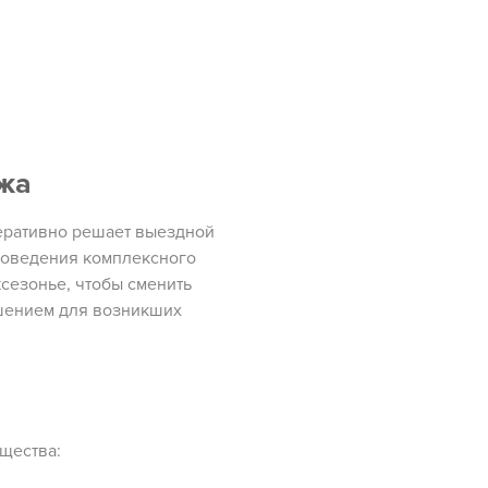
жа
еративно решает выездной
роведения комплексного
сезонье, чтобы сменить
ешением для возникших
щества: