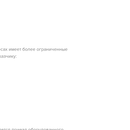
есах имеет более ограниченные
казчику:
дется приезд оборудованного