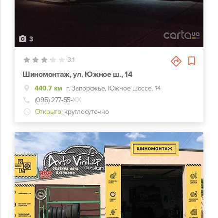
3
3.1
Шиномонтаж, ул. Южное ш., 14
440.7 км
г. Запорожье, Южное шоссе, 14
(095) 277-55-
ХХ
Открыто:
круглосуточно