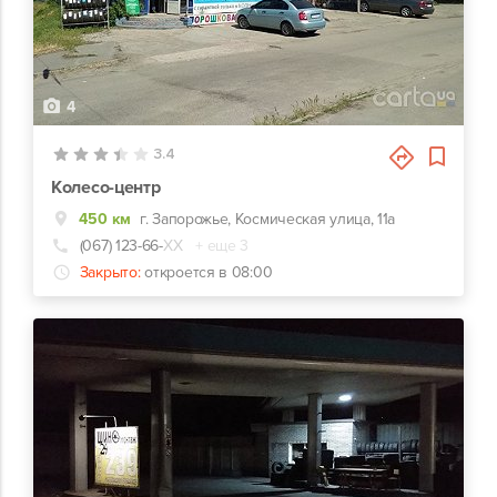
4
3.4
Колесо-центр
450 км
г. Запорожье, Космическая улица, 11а
(067) 123-66-
ХХ
+ еще 3
Закрыто:
откроется в 08:00