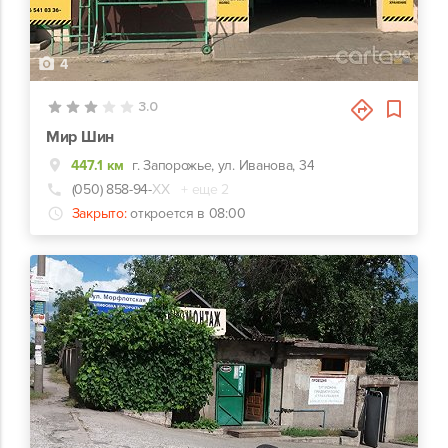
4
3.0
Мир Шин
447.1 км
г. Запорожье, ул. Иванова, 34
(050) 858-94-
ХХ
+ еще 2
Закрыто:
откроется в 08:00