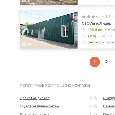
8
3.4
СТО АвтоЛидер
136.4 км
г. Жит
(098) 836-43-
ХХ
Закрыто:
открое
14
1
2
ПОПУЛЯРНЫЕ УСЛУГИ ШИНОМОНТАЖИ:
Прокатка дисков
8
Выезд
Грузовой шиномонтаж
6
Ремон
Покраска дисков
6
Песко