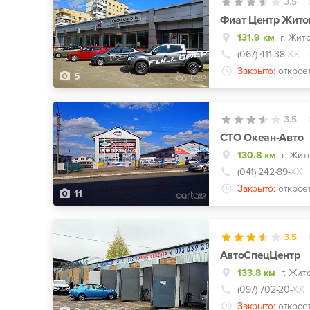
3.5
Фиат Центр Жито
131.9 км
г. Жит
(067) 411-38-
ХХ
Закрыто:
открое
5
3.5
СТО Океан-Авто
130.8 км
г. Жит
(041) 242-89-
ХХ
Закрыто:
открое
11
3.5
АвтоСпецЦентр
133.8 км
(097) 702-20-
ХХ
Закрыто:
открое