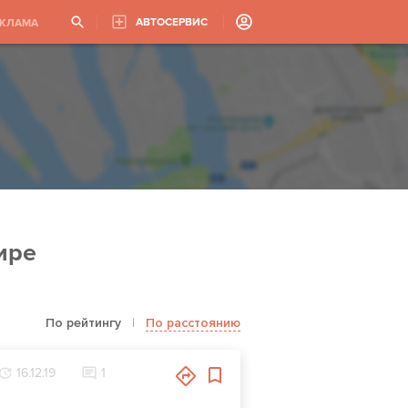
АВТОСЕРВИС
ЕКЛАМА
ире
По рейтингу
|
По расстоянию
16.12.19
1