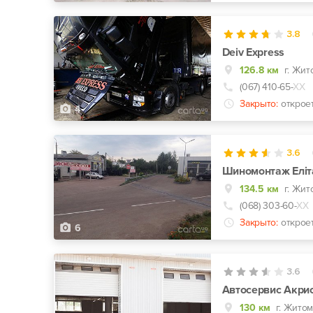
3.8
Deiv Express
126.8 км
г. Жит
(067) 410-65-
ХХ
Закрыто:
открое
4
3.6
Шиномонтаж Еліт
134.5 км
(068) 303-60-
ХХ
Закрыто:
открое
6
3.6
Автосервис Акри
130 км
г. Житом