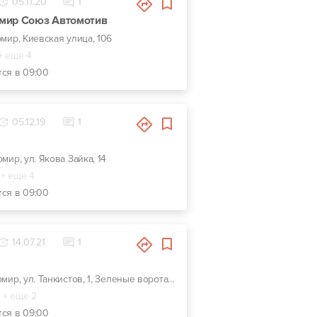
05.11.20
1
мир Союз Автомотив
омир, Киевская улица, 106
+ еще 4
тся в 09:00
05.12.19
1
омир, ул. Якова Зайка, 14
+ еще 4
тся в 09:00
14.07.21
1
г. Житомир, ул. Танкистов, 1, Зеленые ворота, синяя вывеска АвтоСпецЦентр
+ еще 2
тся в 09:00