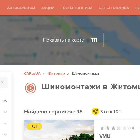
АВТОСЕРВИСЫ
АКЦИИ
ТЕСТЫ ТОПЛИВА
ЦЕНЫ ТОПЛИВА
Р
Показать на карте
CARtaUA
Житомир
Шиномонтажи
Шиномонтажи в Житом
Найдено
сервисов: 18
Стать ТОП
ТОП
3.4
VMU