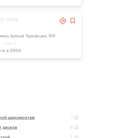
13.11.19
омир, вулиця Чуднівська, 104
+ еще 3
тся в 09:00
ной шиномонтаж
1
т дисков
8
струй
2