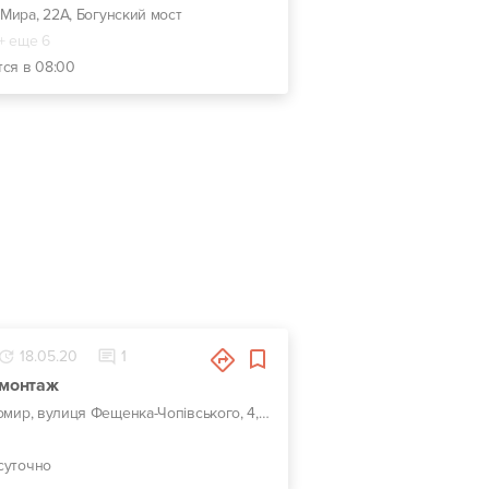
. Мира, 22А, Богунский мост
+ еще 6
тся в 08:00
18.05.20
1
монтаж
г. Житомир, вулиця Фещенка-Чопівського, 4, Выезд по городу и области 24/7
суточно