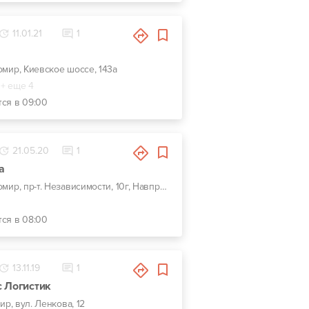
11.01.21
1
омир, Киевское шоссе, 143а
+ еще 4
тся в 09:00
21.05.20
1
а
г. Житомир, пр-т. Независимости, 10г, Навпроти DODO , біля АЗС ОККО
тся в 08:00
13.11.19
1
с Логистик
ир, вул. Ленкова, 12