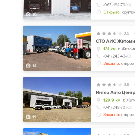
(063) 194-76-
ХХ
Открыто:
кругло
10
3.5
СТО АИС Житоми
131 км
г. Житоми
(041) 243-43-
ХХ
Закрыто:
открое
14
3.5
Интер Авто Цент
129.9 км
г. Жит
(041) 248-70-
ХХ
Закрыто:
откроет
11