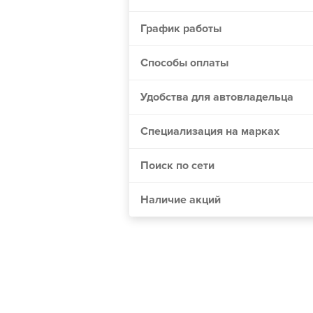
Винница
График работы
Днепр
Житомир
Способы оплаты
Одесса
Удобства для автовладельца
Николаев
Мелитополь
Специализация на марках
Сумы
Поиск по сети
Черкассы
Хмельницкий
Наличие акций
Полтава
Чернигов
Кривой Рог
Херсон
Черновцы