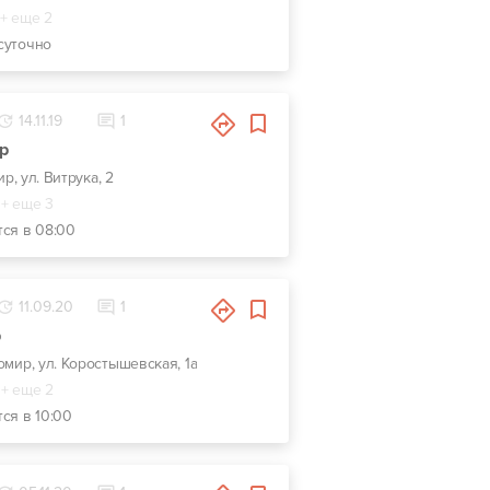
+ еще 2
суточно
14.11.19
1
р
р, ул. Витрука, 2
+ еще 3
тся в 08:00
11.09.20
1
р
омир, ул. Коростышевская, 1а
+ еще 2
ся в 10:00