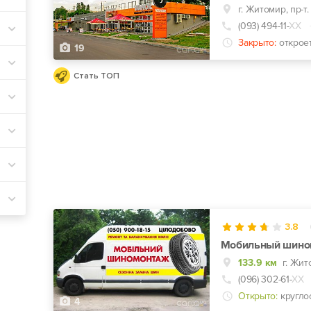
г. Житомир, пр-т
(093) 494-11-
ХХ
Закрыто:
открое
19
Стать ТОП
3.8
Мобильный шино
133.9 км
(096) 302-61-
ХХ
Открыто:
кругло
4