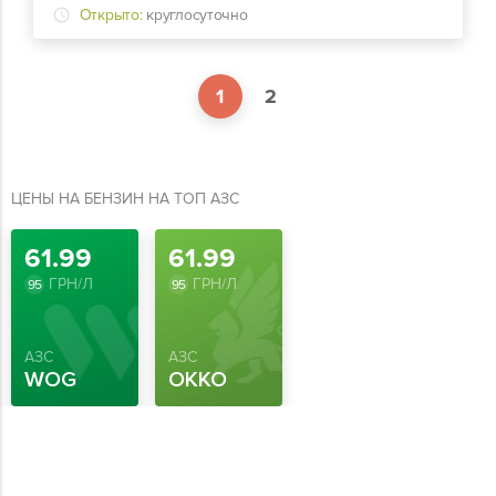
Открыто:
круглосуточно
1
2
ЦЕНЫ НА БЕНЗИН НА ТОП АЗС
61.99
61.99
ГРН/Л
ГРН/Л
95
95
АЗС
АЗС
WOG
OKKO