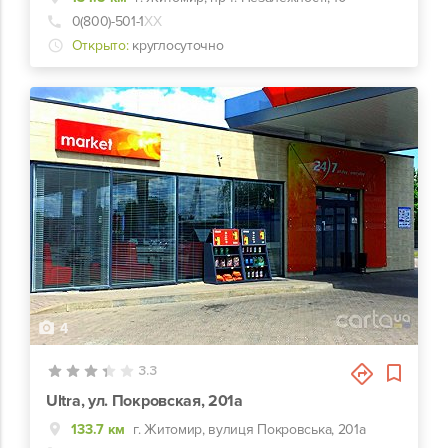
0(800)-501-1
ХХ
Открыто:
круглосуточно
4
3.3
Ultra, ул. Покровская, 201а
133.7 км
г. Житомир, вулиця Покровська, 201а