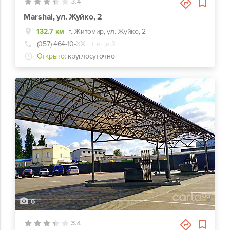
3.4
Marshal, ул. Жуйко, 2
132.7 км
г. Житомир, ул. Жуйко, 2
(057) 464-10-
ХХ
+ еще 3
Открыто:
круглосуточно
6
3.4