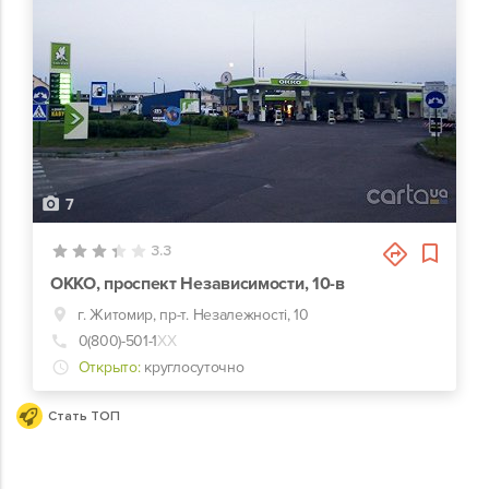
7
3.3
ОККО, проспект Независимости, 10-в
г. Житомир, пр-т. Незалежності, 10
0(800)-501-1
ХХ
Открыто:
круглосуточно
Стать ТОП