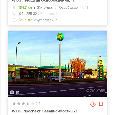
WOG, площадь Освобождения, 11
134.7 км
г. Житомир, пл. Освобождения, 11
(041) 255-32-
ХХ
+ еще 2
Открыто:
круглосуточно
10
3.4
WOG, проспект Независимости, 63