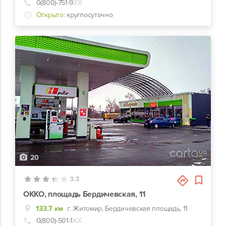
0(800)-751-9
ХХ
Открыто:
круглосуточно
20
3.3
ОККО, площадь Бердичевская, 11
133.7 км
г. Житомир, Бердичевская площадь, 11
0(800)-501-1
ХХ