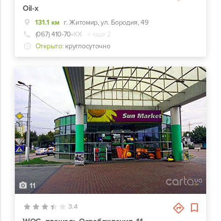
Oil-x
131.1 км
г. Житомир, ул. Бородия, 49
(067) 410-70-
ХХ
+ еще 2
Открыто:
круглосуточно
11
3.4