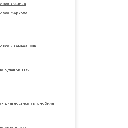
овка ксенона
новка фаркопа
овка и замена шин
а рулевой тяги
ая диагностика автомобиля
на термостата