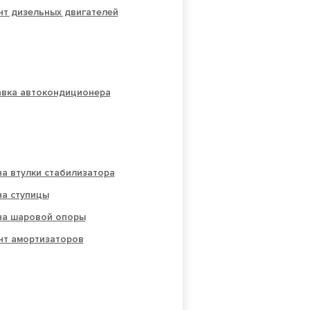
нт дизельных двигателей
авка автокондиционера
а втулки стабилизатора
на ступицы
на шаровой опоры
нт амортизаторов