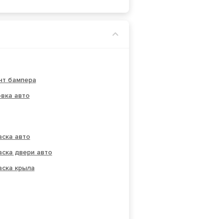
нт бампера
вка авто
ска авто
ска двери авто
аска крыла