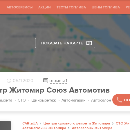
АВТОСЕРВИСЫ
АКЦИИ
ТЕСТЫ ТОПЛИВА
ЦЕНЫ ТОПЛИВА
Р
ПОКАЗАТЬ НА КАРТЕ
05.11.2020
отзывы
1
тр Житомир Союз Автомотив
ПО
емонта
СТО
Шиномонтаж
Автомагазин
Автосалон
CARtaUA
Центры кузовного ремонта Житомира
СТО Жи
Автомагазины Житомира
Автосалоны Житомира