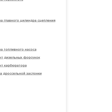
а главного цилиндра сцепления
а топливного насоса
нт дизельных форсунок
нт карбюратора
а дроссельной заслонки